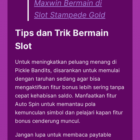
Maxwin Bermain di
Slot Stampede Gold
Tips dan Trik Bermain
Slot
Untuk meningkatkan peluang menang di
Pickle Bandits, disarankan untuk memulai
dengan taruhan sedang agar bisa
mengaktifkan fitur bonus lebih sering tanpa
cepat kehabisan saldo. Manfaatkan fitur
Auto Spin untuk memantau pola
kemunculan simbol dan pelajari kapan fitur
bonus cenderung muncul.
Jangan lupa untuk membaca paytable