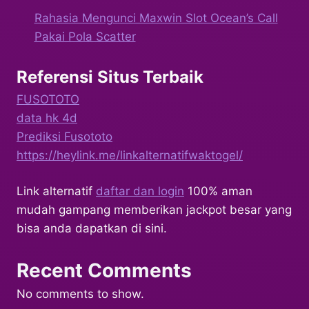
Rahasia Mengunci Maxwin Slot Ocean’s Call
Pakai Pola Scatter
Referensi Situs Terbaik
FUSOTOTO
data hk 4d
Prediksi Fusototo
https://heylink.me/linkalternatifwaktogel/
Link alternatif
daftar dan login
100% aman
mudah gampang memberikan jackpot besar yang
bisa anda dapatkan di sini.
Recent Comments
No comments to show.