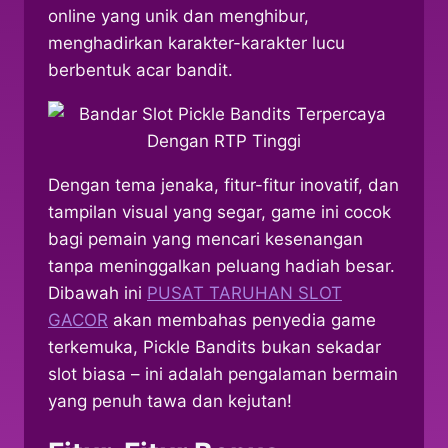
online yang unik dan menghibur,
menghadirkan karakter-karakter lucu
berbentuk acar bandit.
Dengan tema jenaka, fitur-fitur inovatif, dan
tampilan visual yang segar, game ini cocok
bagi pemain yang mencari kesenangan
tanpa meninggalkan peluang hadiah besar.
Dibawah ini
PUSAT TARUHAN SLOT
GACOR
akan membahas penyedia game
terkemuka, Pickle Bandits bukan sekadar
slot biasa – ini adalah pengalaman bermain
yang penuh tawa dan kejutan!