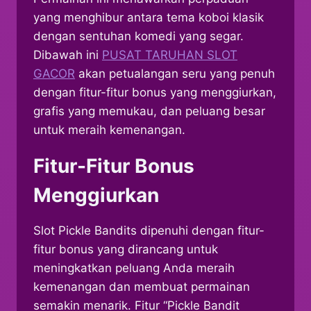
yang menghibur antara tema koboi klasik
dengan sentuhan komedi yang segar.
Dibawah ini
PUSAT TARUHAN SLOT
GACOR
akan petualangan seru yang penuh
dengan fitur-fitur bonus yang menggiurkan,
grafis yang memukau, dan peluang besar
untuk meraih kemenangan.
Fitur-Fitur Bonus
Menggiurkan
Slot Pickle Bandits dipenuhi dengan fitur-
fitur bonus yang dirancang untuk
meningkatkan peluang Anda meraih
kemenangan dan membuat permainan
semakin menarik. Fitur “Pickle Bandit