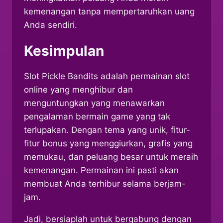
kemenangan tanpa mempertaruhkan uang
Anda sendiri.
Kesimpulan
Slot Pickle Bandits adalah permainan slot
online yang menghibur dan
menguntungkan yang menawarkan
pengalaman bermain game yang tak
terlupakan. Dengan tema yang unik, fitur-
fitur bonus yang menggiurkan, grafis yang
memukau, dan peluang besar untuk meraih
kemenangan. Permainan ini pasti akan
membuat Anda terhibur selama berjam-
jam.
Jadi, bersiaplah untuk bergabung dengan