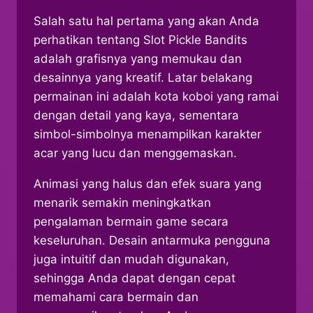
Salah satu hal pertama yang akan Anda
perhatikan tentang Slot Pickle Bandits
adalah grafisnya yang memukau dan
desainnya yang kreatif. Latar belakang
permainan ini adalah kota koboi yang ramai
dengan detail yang kaya, sementara
simbol-simbolnya menampilkan karakter
acar yang lucu dan menggemaskan.
Animasi yang halus dan efek suara yang
menarik semakin meningkatkan
pengalaman bermain game secara
keseluruhan. Desain antarmuka pengguna
juga intuitif dan mudah digunakan,
sehingga Anda dapat dengan cepat
memahami cara bermain dan