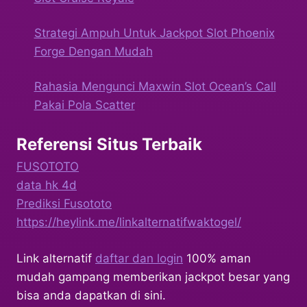
Strategi Ampuh Untuk Jackpot Slot Phoenix
Forge Dengan Mudah
Rahasia Mengunci Maxwin Slot Ocean’s Call
Pakai Pola Scatter
Referensi Situs Terbaik
FUSOTOTO
data hk 4d
Prediksi Fusototo
https://heylink.me/linkalternatifwaktogel/
Link alternatif
daftar dan login
100% aman
mudah gampang memberikan jackpot besar yang
bisa anda dapatkan di sini.