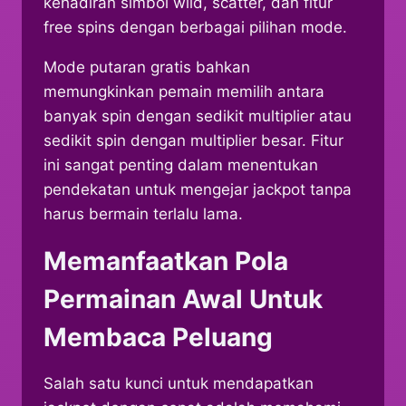
kehadiran simbol wild, scatter, dan fitur
free spins dengan berbagai pilihan mode.
Mode putaran gratis bahkan
memungkinkan pemain memilih antara
banyak spin dengan sedikit multiplier atau
sedikit spin dengan multiplier besar. Fitur
ini sangat penting dalam menentukan
pendekatan untuk mengejar jackpot tanpa
harus bermain terlalu lama.
Memanfaatkan Pola
Permainan Awal Untuk
Membaca Peluang
Salah satu kunci untuk mendapatkan