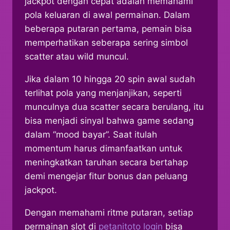
jackpot dengan cepat adalah memahami
pola keluaran di awal permainan. Dalam
beberapa putaran pertama, pemain bisa
memperhatikan seberapa sering simbol
scatter atau wild muncul.
Jika dalam 10 hingga 20 spin awal sudah
terlihat pola yang menjanjikan, seperti
munculnya dua scatter secara berulang, itu
bisa menjadi sinyal bahwa game sedang
dalam “mood bayar”. Saat itulah
momentum harus dimanfaatkan untuk
meningkatkan taruhan secara bertahap
demi mengejar fitur bonus dan peluang
jackpot.
Dengan memahami ritme putaran, setiap
permainan slot di
petanitoto login
bisa