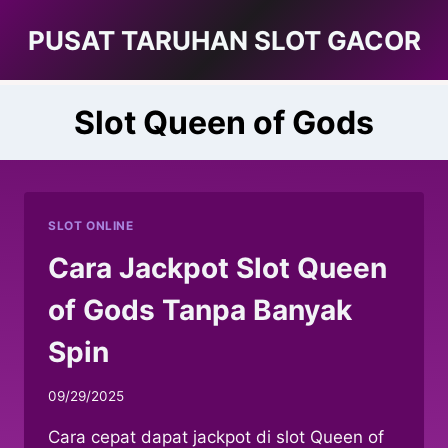
Skip
PUSAT TARUHAN SLOT GACOR
to
content
Slot Queen of Gods
SLOT ONLINE
Cara Jackpot Slot Queen
of Gods Tanpa Banyak
Spin
09/29/2025
Cara cepat dapat jackpot di slot Queen of