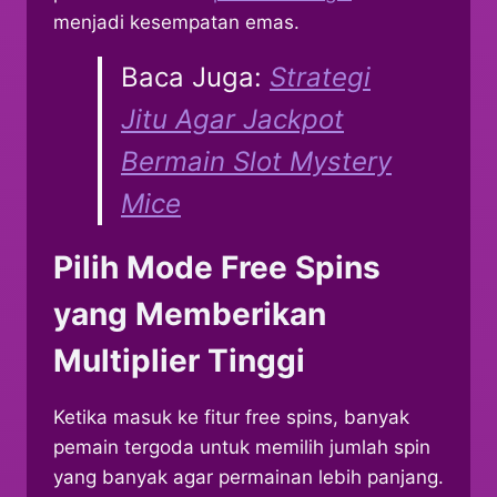
menjadi kesempatan emas.
Baca Juga:
Strategi
Jitu Agar Jackpot
Bermain Slot Mystery
Mice
Pilih Mode Free Spins
yang Memberikan
Multiplier Tinggi
Ketika masuk ke fitur free spins, banyak
pemain tergoda untuk memilih jumlah spin
yang banyak agar permainan lebih panjang.