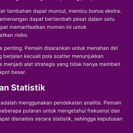
tter tambahan dapat muncul, memicu bonus ekstra.
a kemenangan dapat bertambah pesat dalam satu
apat memanfaatkan momen ini untuk
tkan risiko.
a penting. Pemain disarankan untuk menahan diri
g berjalan kecuali pola scatter menunjukkan
is menjadi alat strategis yang tidak hanya memberi
kpot besar.
an Statistik
g adalah menggunakan pendekatan analitis. Pemain
beberapa putaran untuk mengetahui frekuensi dan
apat dianalisis secara statistik, sehingga keputusan