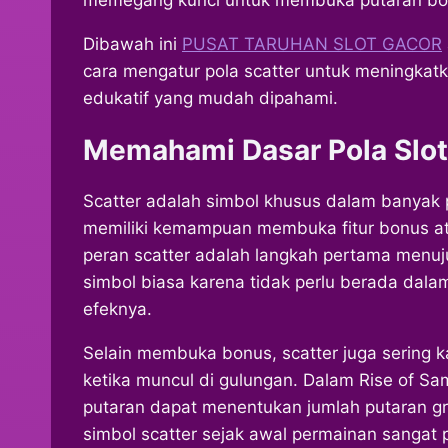
Dibawah ini
PUSAT TARUHAN SLOT GACOR
cara mengatur pola scatter untuk meningkatk
edukatif yang mudah dipahami.
Memahami Dasar Pola Slot
Scatter adalah simbol khusus dalam banyak p
memiliki kemampuan membuka fitur bonus at
peran scatter adalah langkah pertama menuju
simbol biasa karena tidak perlu berada dal
efeknya.
Selain membuka bonus, scatter juga sering 
ketika muncul di gulungan. Dalam Rise of Sa
putaran dapat menentukan jumlah putaran gra
simbol scatter sejak awal permainan sangat