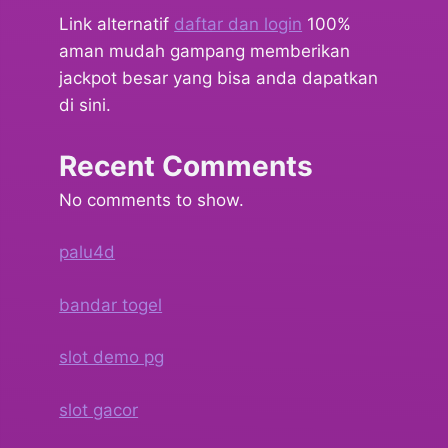
Link alternatif
daftar dan login
100%
aman mudah gampang memberikan
jackpot besar yang bisa anda dapatkan
di sini.
Recent Comments
No comments to show.
palu4d
bandar togel
slot demo pg
slot gacor