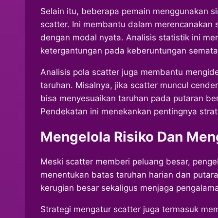
Selain itu, beberapa pemain menggunakan s
scatter. Ini membantu dalam merencanakan s
dengan modal nyata. Analisis statistik ini m
ketergantungan pada keberuntungan semata
Analisis pola scatter juga membantu mengid
taruhan. Misalnya, jika scatter muncul cend
bisa menyesuaikan taruhan pada putaran ber
Pendekatan ini menekankan pentingnya strat
Mengelola Risiko Dan Meng
Meski scatter memberi peluang besar, penge
menentukan batas taruhan harian dan putar
kerugian besar sekaligus menjaga pengalam
Strategi mengatur scatter juga termasuk mem