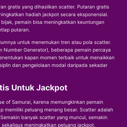
n gratis yang dihasilkan scatter. Putaran gratis
ningkatkan hadiah jackpot secara eksponensial.
 bijak, pemain bisa meningkatkan keuntungan
tiap putaran.
elumnya untuk menemukan tren atau pola scatter.
m Number Generator), beberapa pemain percaya
nentukan kapan momen terbaik untuk menaikkan
isiplin dan pengelolaan modal daripada sekadar
is Untuk Jackpot
se of Samurai, karena memungkinkan pemain
p memiliki peluang menang besar. Scatter adalah
. Semakin banyak scatter yang muncul, semakin
, sekaligus meningkatkan peluang jackpot.