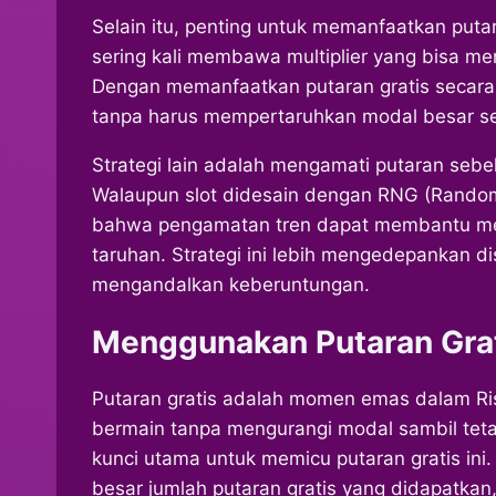
Selain itu, penting untuk memanfaatkan putara
sering kali membawa multiplier yang bisa me
Dengan memanfaatkan putaran gratis secara
tanpa harus mempertaruhkan modal besar se
Strategi lain adalah mengamati putaran seb
Walaupun slot didesain dengan RNG (Rando
bahwa pengamatan tren dapat membantu me
taruhan. Strategi ini lebih mengedepankan d
mengandalkan keberuntungan.
Menggunakan Putaran Grat
Putaran gratis adalah momen emas dalam Ri
bermain tanpa mengurangi modal sambil teta
kunci utama untuk memicu putaran gratis ini
besar jumlah putaran gratis yang didapatkan