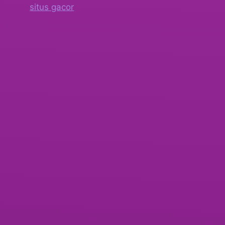
situs gacor