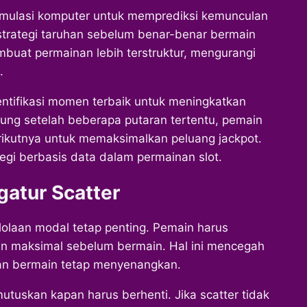
imulasi komputer untuk memprediksi kemunculan
trategi taruhan sebelum benar-benar bermain
embuat permainan lebih terstruktur, mengurangi
.
entifikasi momen terbaik untuk meningkatkan
erung setelah beberapa putaran tertentu, pemain
ikutnya untuk memaksimalkan peluang jackpot.
egi berbasis data dalam permainan slot.
atur Scatter
lolaan modal tetap penting. Pemain harus
an maksimal sebelum bermain. Hal ini mencegah
an bermain tetap menyenangkan.
utuskan kapan harus berhenti. Jika scatter tidak