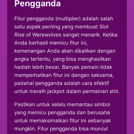
Pengganda
Fitur pengganda (multiplier) adalah salah
satu aspek penting yang membuat Slot
Rise of Werewolves sangat menarik. Ketika
Anda berhasil memicu fitur ini,
kemenangan Anda akan dikalikan dengan
angka tertentu, yang bisa menghasilkan
hadiah lebih besar. Banyak pemain tidak
memperhatikan fitur ini dengan seksama,
padahal pengganda adalah cara efektif
untuk meraih jackpot dalam permainan slot.
Pastikan untuk selalu memantau simbol
yang memicu pengganda dan berusaha
untuk memaksimalkan fitur ini sebanyak
mungkin. Fitur pengganda bisa muncul