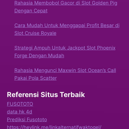
Rahasia Membobol Gacor di Slot Golden Pig
Dengan Cepat
Cara Mudah Untuk Menggapai Profit Besar di
Slot Cruise Royale
Strategi Ampuh Untuk Jackpot Slot Phoenix
Forge Dengan Mudah
Rahasia Mengunci Maxwin Slot Ocean’s Call
Pakai Pola Scatter
Referensi Situs Terbaik
FUSOTOTO
data hk 4d
Prediksi Fusototo
https://heylink.me/linkalternatifwaktogel/