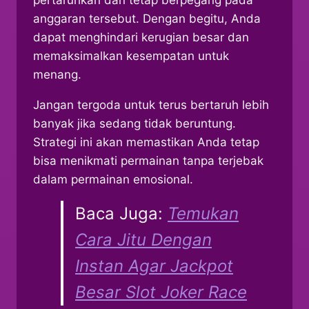
anggaran tersebut. Dengan begitu, Anda
dapat menghindari kerugian besar dan
memaksimalkan kesempatan untuk
menang.
Jangan tergoda untuk terus bertaruh lebih
banyak jika sedang tidak beruntung.
Strategi ini akan memastikan Anda tetap
bisa menikmati permainan tanpa terjebak
dalam permainan emosional.
Baca Juga:
Temukan
Cara Jitu Dengan
Instan Agar Jackpot
Besar Slot Joker Race