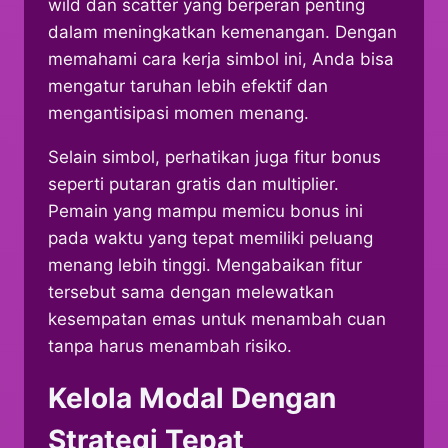
wild dan scatter yang berperan penting
dalam meningkatkan kemenangan. Dengan
memahami cara kerja simbol ini, Anda bisa
mengatur taruhan lebih efektif dan
mengantisipasi momen menang.
Selain simbol, perhatikan juga fitur bonus
seperti putaran gratis dan multiplier.
Pemain yang mampu memicu bonus ini
pada waktu yang tepat memiliki peluang
menang lebih tinggi. Mengabaikan fitur
tersebut sama dengan melewatkan
kesempatan emas untuk menambah cuan
tanpa harus menambah risiko.
Kelola Modal Dengan
Strategi Tepat