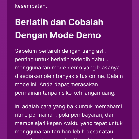
kesempatan.
Berlatih dan Cobalah
Dengan Mode Demo
Sebelum bertaruh dengan uang asli,
penting untuk berlatih terlebih dahulu
menggunakan mode demo yang biasanya
disediakan oleh banyak situs online. Dalam
mode ini, Anda dapat merasakan
permainan tanpa risiko kehilangan uang.
Ini adalah cara yang baik untuk memahami
ritme permainan, pola pembayaran, dan
mempelajari kapan waktu yang tepat untuk
menggunakan taruhan lebih besar atau