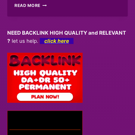
STRATEGI
READ MORE
JITU
MERAIH
KEMENANGAN
BESAR
NEED BACKLINK HIGH QUALITY and RELEVANT
SLOT
?
let us help.
click here
WILD
BOOSTER