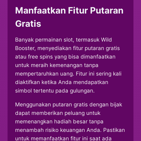
Manfaatkan Fitur Putaran
Gratis
Banyak permainan slot, termasuk Wild
Booster, menyediakan fitur putaran gratis
atau free spins yang bisa dimanfaatkan
untuk meraih kemenangan tanpa
mempertaruhkan uang. Fitur ini sering kali
diaktifkan ketika Anda mendapatkan
simbol tertentu pada gulungan.
Menggunakan putaran gratis dengan bijak
dapat memberikan peluang untuk
memenangkan hadiah besar tanpa
menambah risiko keuangan Anda. Pastikan
untuk memanfaatkan fitur ini saat ada