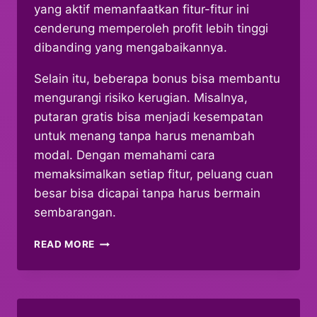
yang aktif memanfaatkan fitur-fitur ini
cenderung memperoleh profit lebih tinggi
dibanding yang mengabaikannya.
Selain itu, beberapa bonus bisa membantu
mengurangi risiko kerugian. Misalnya,
putaran gratis bisa menjadi kesempatan
untuk menang tanpa harus menambah
modal. Dengan memahami cara
memaksimalkan setiap fitur, peluang cuan
besar bisa dicapai tanpa harus bermain
sembarangan.
CARA
READ MORE
JITU
DAPATKAN
CUAN
BESAR
BERMAIN