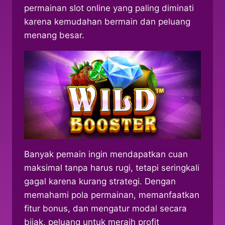
permainan slot online yang paling diminati
karena kemudahan bermain dan peluang
menang besar.
Banyak pemain ingin mendapatkan cuan
maksimal tanpa harus rugi, tetapi seringkali
gagal karena kurang strategi. Dengan
memahami pola permainan, memanfaatkan
fitur bonus, dan mengatur modal secara
bijak, peluang untuk meraih profit