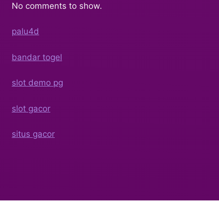
No comments to show.
palu4d
bandar togel
slot demo pg
slot gacor
situs gacor
© 2026
PUSAT TARUHAN SLOT GACOR