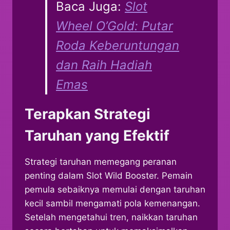
Baca Juga:
Slot
Wheel O’Gold: Putar
Roda Keberuntungan
dan Raih Hadiah
Emas
Terapkan Strategi
Taruhan yang Efektif
Strategi taruhan memegang peranan
penting dalam Slot Wild Booster. Pemain
pemula sebaiknya memulai dengan taruhan
kecil sambil mengamati pola kemenangan.
Setelah mengetahui tren, naikkan taruhan