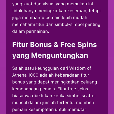
yang kuat dan visual yang memukau ini
tidak hanya meningkatkan keseruan, tetapi
juga membantu pemain lebih mudah
memahami fitur dan simbol-simbol penting
dalam permainan.
Fitur Bonus & Free Spins
yang Menguntungkan
Salah satu keunggulan dari Wisdom of
Athena 1000 adalah keberadaan fitur
bonus yang dapat meningkatkan peluang
kemenangan pemain. Fitur free spins
biasanya diaktifkan ketika simbol scatter
muncul dalam jumlah tertentu, memberi
pemain kesempatan untuk memutar