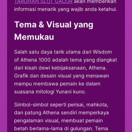
TARUHAN SLOT GACOR
akan memberikan
informasi menarik yang wajib anda ketahui.
Tema & Visual yang
Memukau
Salah satu daya tarik utama dari Wisdom
of Athena 1000 adalah tema yang diangkat
dari kisah dewi kebijaksanaan, Athena.
Grafik dan desain visual yang menawan
mampu membawa pemain ke dalam
suasana mitologi Yunani kuno.
Simbol-simbol seperti perisai, mahkota,
dan patung Athena sendiri memperkaya
pengalaman visual, membuat pemain
betah berlama-lama di gulungan. Tema