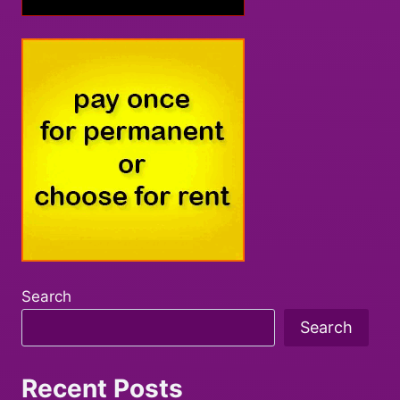
Search
Search
Recent Posts