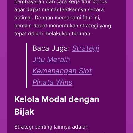
pembayaran dan cara kerja fitur bonus
agar dapat memanfaatkannya secara
optimal. Dengan memahami fitur ini,
pemain dapat menentukan strategi yang
tepat dalam melakukan taruhan.
Baca Juga:
Strategi
Jitu Meraih
Kemenangan Slot
Pinata Wins
Kelola Modal dengan
Bijak
Strategi penting lainnya adalah