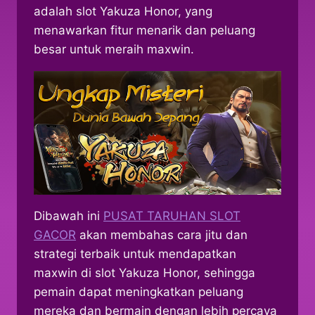
adalah slot Yakuza Honor, yang
menawarkan fitur menarik dan peluang
besar untuk meraih maxwin.
Dibawah ini
PUSAT TARUHAN SLOT
GACOR
akan membahas cara jitu dan
strategi terbaik untuk mendapatkan
maxwin di slot Yakuza Honor, sehingga
pemain dapat meningkatkan peluang
mereka dan bermain dengan lebih percaya