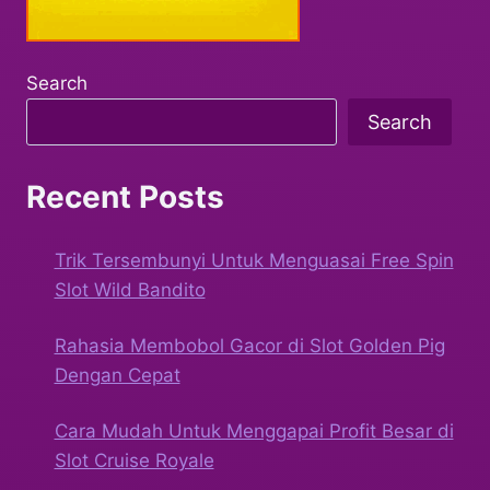
Search
Search
Recent Posts
Trik Tersembunyi Untuk Menguasai Free Spin
Slot Wild Bandito
Rahasia Membobol Gacor di Slot Golden Pig
Dengan Cepat
Cara Mudah Untuk Menggapai Profit Besar di
Slot Cruise Royale