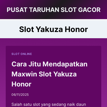
Skip
PUSAT TARUHAN SLOT GACOR
to
content
Slot Yakuza Honor
SLOT ONLINE
Cara Jitu Mendapatkan
Maxwin Slot Yakuza
Honor
06/11/2025
Salah satu slot yang sedang naik daun