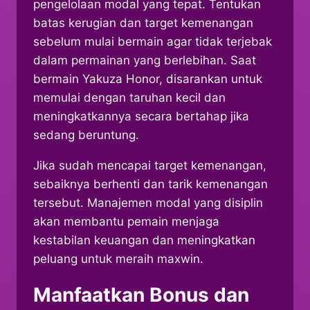
pengelolaan modal yang tepat. Tentukan
batas kerugian dan target kemenangan
sebelum mulai bermain agar tidak terjebak
dalam permainan yang berlebihan. Saat
bermain Yakuza Honor, disarankan untuk
memulai dengan taruhan kecil dan
meningkatkannya secara bertahap jika
sedang beruntung.
Jika sudah mencapai target kemenangan,
sebaiknya berhenti dan tarik kemenangan
tersebut. Manajemen modal yang disiplin
akan membantu pemain menjaga
kestabilan keuangan dan meningkatkan
peluang untuk meraih maxwin.
Manfaatkan Bonus dan