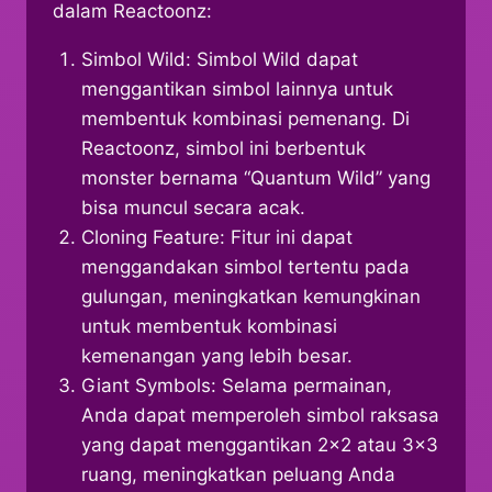
dalam Reactoonz:
Simbol Wild: Simbol Wild dapat
menggantikan simbol lainnya untuk
membentuk kombinasi pemenang. Di
Reactoonz, simbol ini berbentuk
monster bernama “Quantum Wild” yang
bisa muncul secara acak.
Cloning Feature: Fitur ini dapat
menggandakan simbol tertentu pada
gulungan, meningkatkan kemungkinan
untuk membentuk kombinasi
kemenangan yang lebih besar.
Giant Symbols: Selama permainan,
Anda dapat memperoleh simbol raksasa
yang dapat menggantikan 2×2 atau 3×3
ruang, meningkatkan peluang Anda