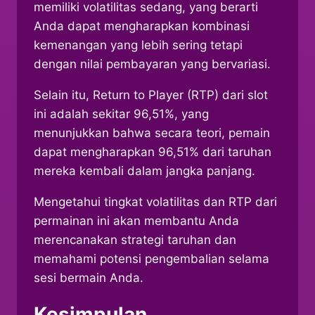
memiliki volatilitas sedang, yang berarti
Anda dapat mengharapkan kombinasi
kemenangan yang lebih sering tetapi
dengan nilai pembayaran yang bervariasi.
Selain itu, Return to Player (RTP) dari slot
ini adalah sekitar 96,51%, yang
menunjukkan bahwa secara teori, pemain
dapat mengharapkan 96,51% dari taruhan
mereka kembali dalam jangka panjang.
Mengetahui tingkat volatilitas dan RTP dari
permainan ini akan membantu Anda
merencanakan strategi taruhan dan
memahami potensi pengembalian selama
sesi bermain Anda.
Kesimpulan