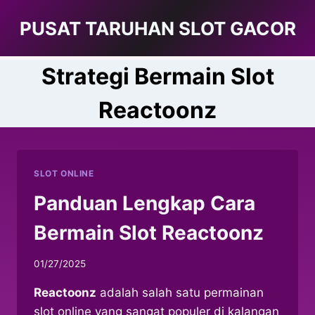
Skip
PUSAT TARUHAN SLOT GACOR
to
content
Strategi Bermain Slot
Reactoonz
SLOT ONLINE
Panduan Lengkap Cara
Bermain Slot Reactoonz
01/27/2025
Reactoonz
adalah salah satu permainan
slot online yang sangat populer di kalangan