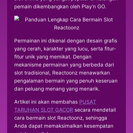
pemain dikembangkan oleh Play’n GO.
Permainan ini dikenal dengan desain grafis
yang cerah, karakter yang lucu, serta fitur-
fitur unik yang memikat. Dengan
mekanisme permainan yang berbeda dari
slot tradisional, Reactoonz menawarkan
pengalaman bermain yang penuh keseruan
dan peluang menang yang menarik.
​Artikel ini akan membahas
PUSAT
TARUHAN SLOT GACOR
secara mendetail
cara bermain slot Reactoonz, sehingga
Anda dapat memaksimalkan kesempatan