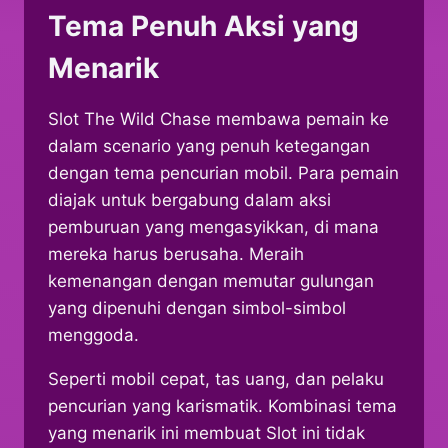
Tema Penuh Aksi yang
Menarik
Slot The Wild Chase membawa pemain ke
dalam scenario yang penuh ketegangan
dengan tema pencurian mobil. Para pemain
diajak untuk bergabung dalam aksi
pemburuan yang mengasyikkan, di mana
mereka harus berusaha. Meraih
kemenangan dengan memutar gulungan
yang dipenuhi dengan simbol-simbol
menggoda.
Seperti mobil cepat, tas uang, dan pelaku
pencurian yang karismatik. Kombinasi tema
yang menarik ini membuat Slot ini tidak