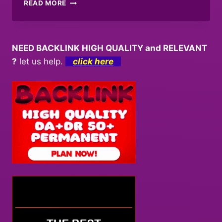
RUMUS
READ MORE
MENDAPATKAN
JACKPOT
DI
SLOT
NEED BACKLINK HIGH QUALITY and RELEVANT
THE
?
let us help.
click here
WILD
CHASE