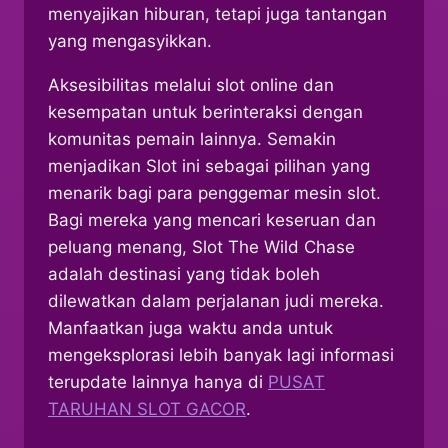
menyajikan hiburan, tetapi juga tantangan
yang mengasyikkan.
Aksesibilitas melalui slot online dan
kesempatan untuk berinteraksi dengan
komunitas pemain lainnya. Semakin
menjadikan Slot ini sebagai pilihan yang
menarik bagi para penggemar mesin slot.
Bagi mereka yang mencari keseruan dan
peluang menang, Slot The Wild Chase
adalah destinasi yang tidak boleh
dilewatkan dalam perjalanan judi mereka.
Manfaatkan juga waktu anda untuk
mengeksplorasi lebih banyak lagi informasi
terupdate lainnya hanya di
PUSAT
TARUHAN SLOT GACOR
.