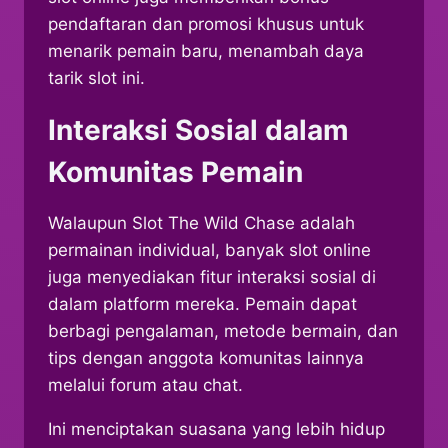
pendaftaran dan promosi khusus untuk
menarik pemain baru, menambah daya
tarik slot ini.
Interaksi Sosial dalam
Komunitas Pemain
Walaupun Slot The Wild Chase adalah
permainan individual, banyak slot online
juga menyediakan fitur interaksi sosial di
dalam platform mereka. Pemain dapat
berbagi pengalaman, metode bermain, dan
tips dengan anggota komunitas lainnya
melalui forum atau chat.
Ini menciptakan suasana yang lebih hidup