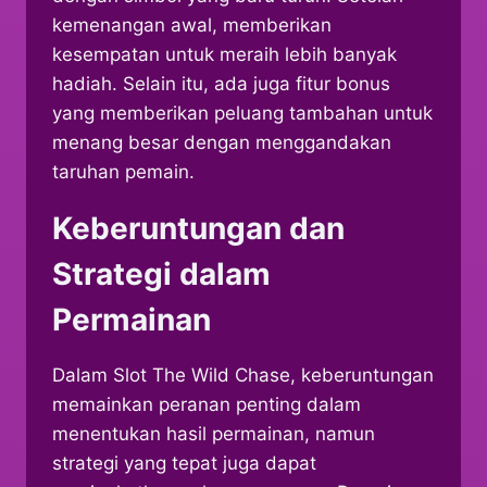
kemenangan awal, memberikan
kesempatan untuk meraih lebih banyak
hadiah. Selain itu, ada juga fitur bonus
yang memberikan peluang tambahan untuk
menang besar dengan menggandakan
taruhan pemain.
Keberuntungan dan
Strategi dalam
Permainan
Dalam Slot The Wild Chase, keberuntungan
memainkan peranan penting dalam
menentukan hasil permainan, namun
strategi yang tepat juga dapat