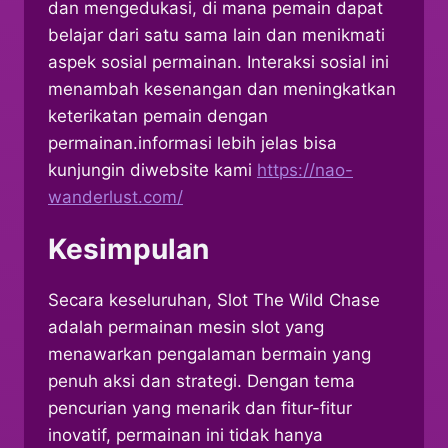
dan mengedukasi, di mana pemain dapat
belajar dari satu sama lain dan menikmati
aspek sosial permainan. Interaksi sosial ini
menambah kesenangan dan meningkatkan
keterikatan pemain dengan
permainan.informasi lebih jelas bisa
kunjungin diwebsite kami
https://nao-
wanderlust.com/
Kesimpulan
Secara keseluruhan, Slot The Wild Chase
adalah permainan mesin slot yang
menawarkan pengalaman bermain yang
penuh aksi dan strategi. Dengan tema
pencurian yang menarik dan fitur-fitur
inovatif, permainan ini tidak hanya