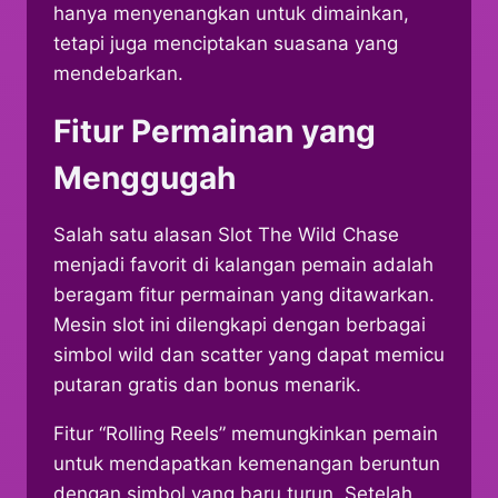
hanya menyenangkan untuk dimainkan,
tetapi juga menciptakan suasana yang
mendebarkan.
Fitur Permainan yang
Menggugah
Salah satu alasan Slot The Wild Chase
menjadi favorit di kalangan pemain adalah
beragam fitur permainan yang ditawarkan.
Mesin slot ini dilengkapi dengan berbagai
simbol wild dan scatter yang dapat memicu
putaran gratis dan bonus menarik.
Fitur “Rolling Reels” memungkinkan pemain
untuk mendapatkan kemenangan beruntun
dengan simbol yang baru turun. Setelah