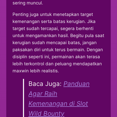
sering muncul.
Penting juga untuk menetapkan target
kemenangan serta batas kerugian. Jika
target sudah tercapai, segera berhenti
untuk mengamankan hasil. Begitu pula saat
kerugian sudah mencapai batas, jangan
paksakan diri untuk terus bermain. Dengan
disiplin seperti ini, permainan akan terasa
lebih terkontrol dan peluang mendapatkan
maxwin lebih realistis.
Baca Juga:
Panduan
Agar Raih
Kemenangan di Slot
Wild Bounty