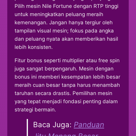
Pilih mesin Nile Fortune dengan RTP tinggi
untuk meningkatkan peluang meraih
kemenangan. Jangan hanya tergiur oleh
tampilan visual mesin; fokus pada angka
dan peluang nyata akan memberikan hasil
lebih konsisten.
Fitur bonus seperti multiplier atau free spin
juga sangat berpengaruh. Mesin dengan
bonus ini memberi kesempatan lebih besar
meraih cuan besar tanpa harus menambah
taruhan secara drastis. Pemilihan mesin
yang tepat menjadi fondasi penting dalam
strategi bermain.
Baca Juga:
Panduan