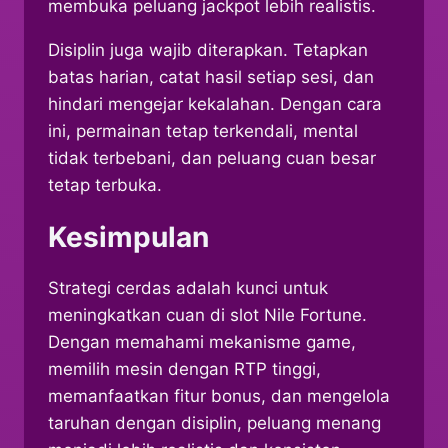
membuka peluang jackpot lebih realistis.
Disiplin juga wajib diterapkan. Tetapkan
batas harian, catat hasil setiap sesi, dan
hindari mengejar kekalahan. Dengan cara
ini, permainan tetap terkendali, mental
tidak terbebani, dan peluang cuan besar
tetap terbuka.
Kesimpulan
Strategi cerdas adalah kunci untuk
meningkatkan cuan di slot Nile Fortune.
Dengan memahami mekanisme game,
memilih mesin dengan RTP tinggi,
memanfaatkan fitur bonus, dan mengelola
taruhan dengan disiplin, peluang menang