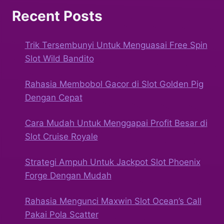
Recent Posts
Trik Tersembunyi Untuk Menguasai Free Spin
Slot Wild Bandito
Rahasia Membobol Gacor di Slot Golden Pig
Dengan Cepat
Cara Mudah Untuk Menggapai Profit Besar di
Slot Cruise Royale
Strategi Ampuh Untuk Jackpot Slot Phoenix
Forge Dengan Mudah
Rahasia Mengunci Maxwin Slot Ocean’s Call
Pakai Pola Scatter