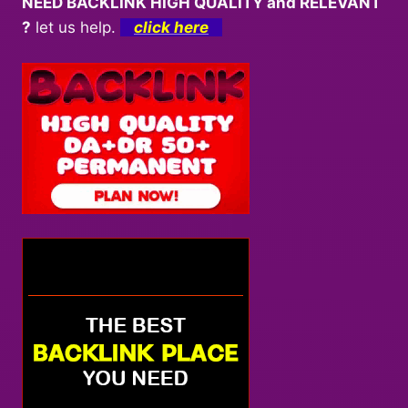
NEED BACKLINK HIGH QUALITY and RELEVANT
KEBERUNTUNGAN
?
let us help.
click here
DALAM
SLOT
BERTEMA
BUDAYA
TIONGHOA