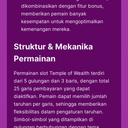
dikombinasikan dengan fitur bonus,
memberikan pemain banyak
kesempatan untuk mengoptimalkan
kemenangan mereka.
Struktur & Mekanika
Permainan
Permainan slot Temple of Wealth terdiri
dari 5 gulungan dan 3 baris, dengan total
25 garis pembayaran yang dapat
diaktifkan. Pemain dapat memilih jumlah
taruhan per garis, sehingga memberikan
fleksibilitas dalam pengaturan taruhan.
Simbol-simbol yang ditampilkan di
gulungan berhubungan dengan tema