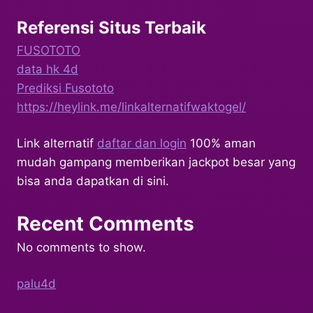
Referensi Situs Terbaik
FUSOTOTO
data hk 4d
Prediksi Fusototo
https://heylink.me/linkalternatifwaktogel/
Link alternatif
daftar dan login
100% aman
mudah gampang memberikan jackpot besar yang
bisa anda dapatkan di sini.
Recent Comments
No comments to show.
palu4d