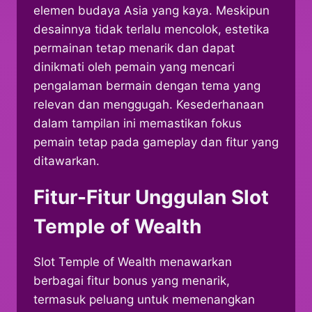
elemen budaya Asia yang kaya. Meskipun
desainnya tidak terlalu mencolok, estetika
permainan tetap menarik dan dapat
dinikmati oleh pemain yang mencari
pengalaman bermain dengan tema yang
relevan dan menggugah. Kesederhanaan
dalam tampilan ini memastikan fokus
pemain tetap pada gameplay dan fitur yang
ditawarkan.
Fitur-Fitur Unggulan Slot
Temple of Wealth
​Slot Temple of Wealth menawarkan
berbagai fitur bonus yang menarik,
termasuk peluang untuk memenangkan