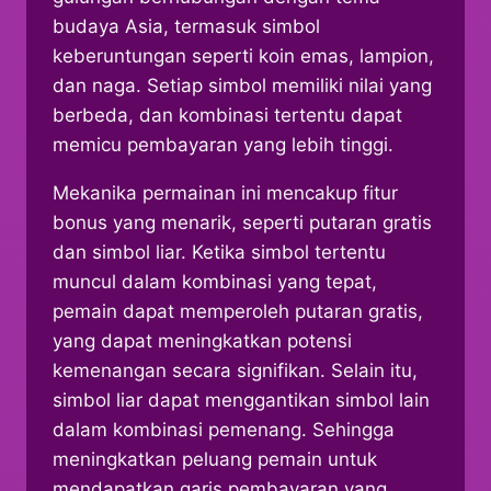
budaya Asia, termasuk simbol
keberuntungan seperti koin emas, lampion,
dan naga. Setiap simbol memiliki nilai yang
berbeda, dan kombinasi tertentu dapat
memicu pembayaran yang lebih tinggi.
​Mekanika permainan ini mencakup fitur
bonus yang menarik, seperti putaran gratis
dan simbol liar.​ Ketika simbol tertentu
muncul dalam kombinasi yang tepat,
pemain dapat memperoleh putaran gratis,
yang dapat meningkatkan potensi
kemenangan secara signifikan. Selain itu,
simbol liar dapat menggantikan simbol lain
dalam kombinasi pemenang. Sehingga
meningkatkan peluang pemain untuk
mendapatkan garis pembayaran yang