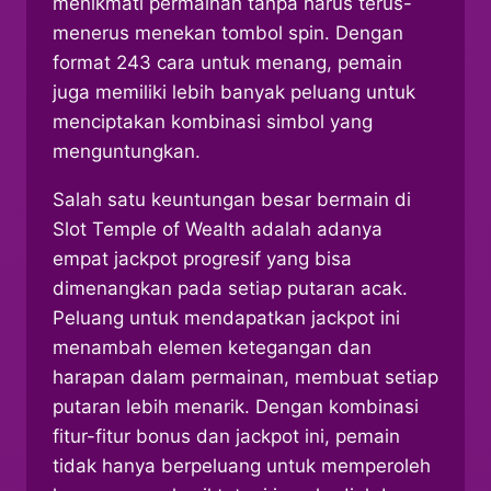
menikmati permainan tanpa harus terus-
menerus menekan tombol spin. Dengan
format 243 cara untuk menang, pemain
juga memiliki lebih banyak peluang untuk
menciptakan kombinasi simbol yang
menguntungkan.
Salah satu keuntungan besar bermain di
Slot Temple of Wealth adalah adanya
empat jackpot progresif yang bisa
dimenangkan pada setiap putaran acak.
Peluang untuk mendapatkan jackpot ini
menambah elemen ketegangan dan
harapan dalam permainan, membuat setiap
putaran lebih menarik. Dengan kombinasi
fitur-fitur bonus dan jackpot ini, pemain
tidak hanya berpeluang untuk memperoleh