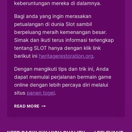
keberuntungan mereka di dalamnya.
Bagi anda yang ingin merasakan
petualangan di dunia Slot sambil
berpeluang meraih kemenangan besar.
Simak dan ikuti terus informasi terlengkap
tentang SLOT hanya dengan klik link
berikut ini
heritagerestoration.org
.
Dengan mengikuti tips dan trik ini, Anda
dapat memulai perjalanan bermain game
online dengan lebih percaya diri melalui
situs
panen togel
.
TEMPLE
READ MORE
OF
WEALTH
–
TEMUKAN