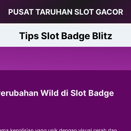
PUSAT TARUHAN SLOT GACOR
Tips Slot Badge Blitz
rubahan Wild di Slot Badge
ema kepolisian yang unik dengan visual cerah dan