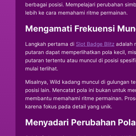
berbagai posisi. Mempelajari perubahan simbol
lebih ke cara memahami ritme permainan.
Mengamati Frekuensi Mun
Langkah pertama di
Slot Badge Blitz
adalah m
putaran dapat memperlihatkan pola kecil, mi
putaran tertentu atau muncul di posisi spesi
mulai terlihat.
Misalnya, Wild kadang muncul di gulungan t
posisi lain. Mencatat pola ini bukan untuk m
membantu memahami ritme permainan. Proses i
karena fokus pada detail yang unik.
Menyadari Perubahan Pola