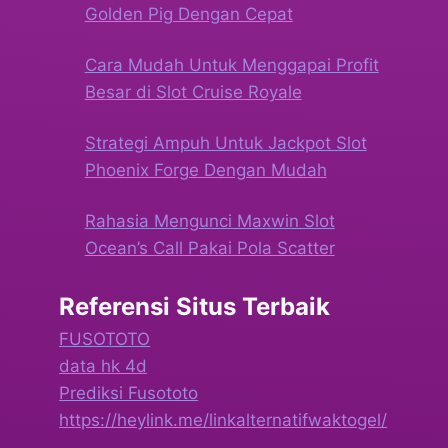
Golden Pig Dengan Cepat
Cara Mudah Untuk Menggapai Profit
Besar di Slot Cruise Royale
Strategi Ampuh Untuk Jackpot Slot
Phoenix Forge Dengan Mudah
Rahasia Mengunci Maxwin Slot
Ocean’s Call Pakai Pola Scatter
Referensi Situs Terbaik
FUSOTOTO
data hk 4d
Prediksi Fusototo
https://heylink.me/linkalternatifwaktogel/