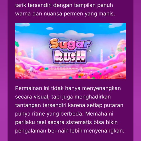
tarik tersendiri dengan tampilan penuh
warna dan nuansa permen yang manis.
Permainan ini tidak hanya menyenangkan
secara visual, tapi juga menghadirkan
tantangan tersendiri karena setiap putaran
punya ritme yang berbeda. Memahami
perilaku reel secara sistematis bisa bikin
pengalaman bermain lebih menyenangkan.