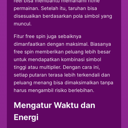
reel bisa membantu memahami ritme
permainan. Setelah itu, taruhan bisa
disesuaikan berdasarkan pola simbol yang
muncul.
Fitur free spin juga sebaiknya
dimanfaatkan dengan maksimal. Biasanya
free spin memberikan peluang lebih besar
untuk mendapatkan kombinasi simbol
tinggi atau multiplier. Dengan cara ini,
setiap putaran terasa lebih terkendali dan
peluang menang bisa dimaksimalkan tanpa
harus mengambil risiko berlebihan.
Mengatur Waktu dan
Energi