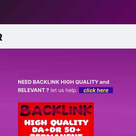
R
NEED BACKLINK HIGH QUALITY and
RELEVANT ?
let us help.
click here