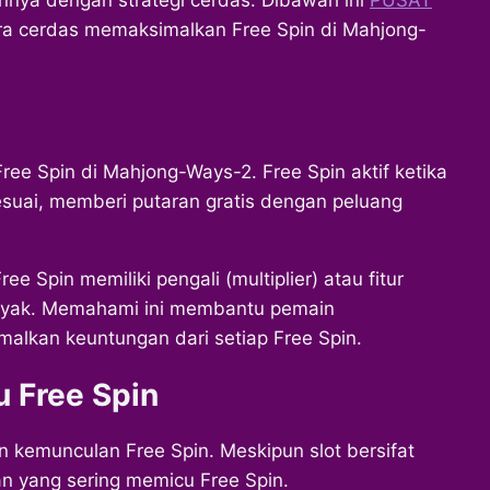
 cerdas memaksimalkan Free Spin di Mahjong-
e Spin di Mahjong-Ways-2. Free Spin aktif ketika
esuai, memberi putaran gratis dengan peluang
e Spin memiliki pengali (multiplier) atau fitur
anyak. Memahami ini membantu pemain
alkan keuntungan dari setiap Free Spin.
 Free Spin
n kemunculan Free Spin. Meskipun slot bersifat
n yang sering memicu Free Spin.