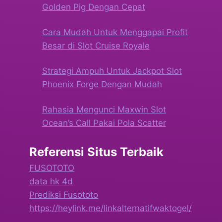
Golden Pig Dengan Cepat
Cara Mudah Untuk Menggapai Profit
Besar di Slot Cruise Royale
Strategi Ampuh Untuk Jackpot Slot
Phoenix Forge Dengan Mudah
Rahasia Mengunci Maxwin Slot
Ocean’s Call Pakai Pola Scatter
Referensi Situs Terbaik
FUSOTOTO
data hk 4d
Prediksi Fusototo
https://heylink.me/linkalternatifwaktogel/