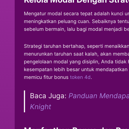
Mengatur modal secara tepat adalah kunci u
meningkatkan peluang cuan. Sebaiknya tent
sebelum bermain, lalu bagi modal menjadi b
Strategi taruhan bertahap, seperti menaikka
menurunkan taruhan saat kalah, akan memb
pengelolaan modal yang disiplin, Anda tidak 
kesempatan lebih besar untuk mendapatkan
memicu fitur bonus
token 4d
.
Baca Juga:
Panduan Mendapat
Knight