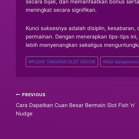
secara bijak, dan memanfaatkan bonus sert
meningkat secara signifikan.
Kunci suksesnya adalah disiplin, kesabar
permainan. Dengan menerapkan tips-tips in
lebih menyenangkan sekaligus menguntungk
Post
#
PUSAT TARUHAN SLOT GACOR
#
Slot Gargantoon
Tags:
Post
PREVIOUS
Cara Dapatkan Cuan Besar Bermain Slot Fish ‘n’
navigation
Nudge