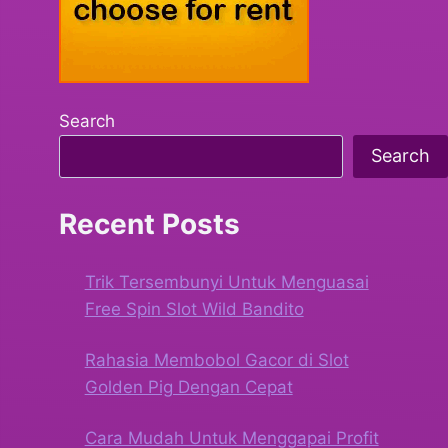
Search
Search
Recent Posts
Trik Tersembunyi Untuk Menguasai
Free Spin Slot Wild Bandito
Rahasia Membobol Gacor di Slot
Golden Pig Dengan Cepat
Cara Mudah Untuk Menggapai Profit