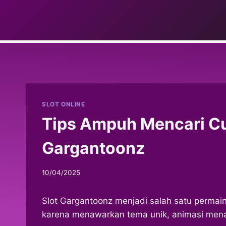
Skip
to
content
SLOT ONLINE
Tips Ampuh Mencari Cu
Gargantoonz
By
10/04/2025
adminf573
Slot Gargantoonz menjadi salah satu permaina
karena menawarkan tema unik, animasi mena