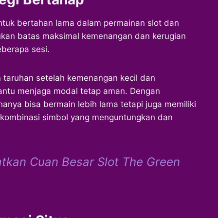
ntuk bertahan lama dalam permainan slot dan
ukan batas maksimal kemenangan dan kerugian
eberapa sesi.
n taruhan setelah kemenangan kecil dan
antu menjaga modal tetap aman. Dengan
hanya bisa bermain lebih lama tetapi juga memiliki
 kombinasi simbol yang menguntungkan dan
kan Cuan Besar Slot The Green