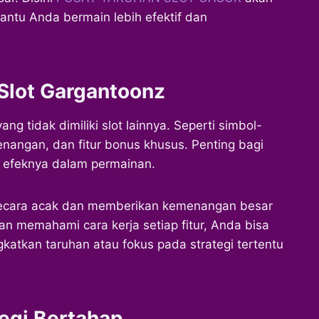
ntu Anda bermain lebih efektif dan
 Slot Gargantoonz
ang tidak dimiliki slot lainnya. Seperti simbol-
angan, dan fitur bonus khusus. Penting bagi
 efeknya dalam permainan.
 secara acak dan memberikan kemenangan besar
n memahami cara kerja setiap fitur, Anda bisa
tkan taruhan atau fokus pada strategi tertentu
egi Bertahap