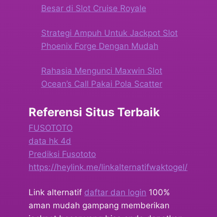
Besar di Slot Cruise Royale
Strategi Ampuh Untuk Jackpot Slot
Phoenix Forge Dengan Mudah
Rahasia Mengunci Maxwin Slot
Ocean’s Call Pakai Pola Scatter
Referensi Situs Terbaik
FUSOTOTO
data hk 4d
Prediksi Fusototo
https://heylink.me/linkalternatifwaktogel/
Link alternatif
daftar dan login
100%
aman mudah gampang memberikan