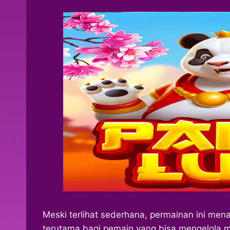
Meski terlihat sederhana, permainan ini me
terutama bagi pemain yang bisa mengelola m