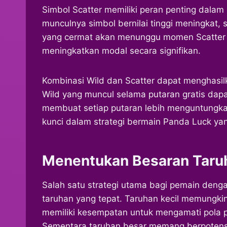
Simbol Scatter memiliki peran penting dalam 
munculnya simbol bernilai tinggi meningkat,
yang cermat akan menunggu momen Scatter 
meningkatkan modal secara signifikan.
Kombinasi Wild dan Scatter dapat menghasil
Wild yang muncul selama putaran gratis da
membuat setiap putaran lebih menguntungka
kunci dalam strategi bermain Panda Luck yang
Menentukan Besaran Taru
Salah satu strategi utama bagi pemain den
taruhan yang tepat. Taruhan kecil memungki
memiliki kesempatan untuk mengamati pola 
Sementara taruhan besar memang berpotensi