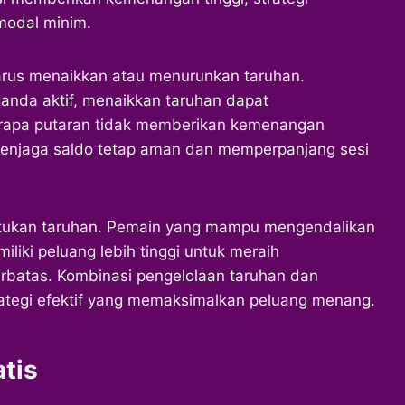
modal minim.
harus menaikkan atau menurunkan taruhan.
gganda aktif, menaikkan taruhan dapat
erapa putaran tidak memberikan kemenangan
enjaga saldo tetap aman dan memperpanjang sesi
ntukan taruhan. Pemain yang mampu mengendalikan
liki peluang lebih tinggi untuk meraih
batas. Kombinasi pengelolaan taruhan dan
ategi efektif yang memaksimalkan peluang menang.
tis