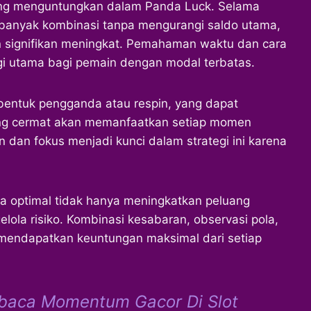
ling menguntungkan dalam Panda Luck. Selama
 banyak kombinasi tanpa mengurangi saldo utama,
signifikan meningkat. Pemahaman waktu dan cara
gi utama bagi pemain dengan modal terbatas.
m bentuk pengganda atau respin, yang dapat
ng cermat akan memanfaatkan setiap momen
dan fokus menjadi kunci dalam strategi ini karena
a optimal tidak hanya meningkatkan peluang
ola risiko. Kombinasi kesabaran, observasi pola,
mendapatkan keuntungan maksimal dari setiap
baca Momentum Gacor Di Slot