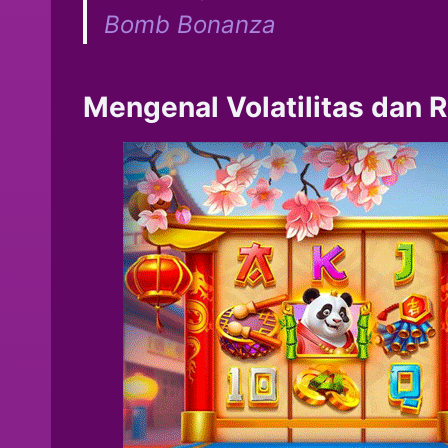
Bomb Bonanza
Mengenal Volatilitas dan 