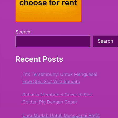
Search
Search
Recent Posts
Trik Tersembunyi Untuk Menguasai
Free Spin Slot Wild Bandito
Rahasia Membobol Gacor di Slot
Golden Pig Dengan Cepat
Cara Mudah Untuk Menggapai Profit