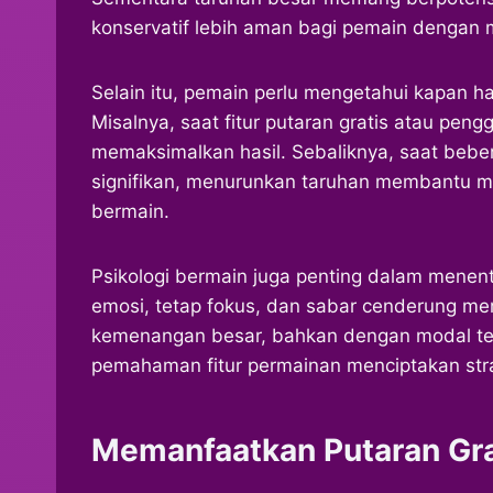
konservatif lebih aman bagi pemain dengan 
Selain itu, pemain perlu mengetahui kapan 
Misalnya, saat fitur putaran gratis atau pen
memaksimalkan hasil. Sebaliknya, saat beb
signifikan, menurunkan taruhan membantu m
bermain.
Psikologi bermain juga penting dalam mene
emosi, tetap fokus, dan sabar cenderung memi
kemenangan besar, bahkan dengan modal ter
pemahaman fitur permainan menciptakan str
Memanfaatkan Putaran Gra