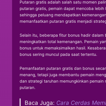
Putaran gratis adalah salah satu momen pa
putaran gratis, pemain dapat mencoba lebih
sehingga peluang mendapatkan kemenangan 
memanfaatkan putaran gratis menjadi strate
Selain itu, beberapa fitur bonus hadir dala
meningkatkan total kemenangan. Pemain ya
bonus untuk memaksimalkan hasil. Kesabaran 
bonus sering muncul pada saat tertentu.
Pemanfaatan putaran gratis dan bonus secar
menang, tetapi juga membantu pemain mengel
dan strategi taruhan memungkinkan pemain 
putaran.
Baca Juga:
Cara Cerdas Mem