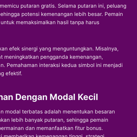
memicu putaran gratis. Selama putaran ini, peluang
 sehingga potensi kemenangan lebih besar. Pemain
untuk memaksimalkan hasil tanpa harus
kan efek sinergi yang menguntungkan. Misalnya,
pat meningkatkan pengganda kemenangan,
n. Pemahaman interaksi kedua simbol ini menjadi
 efektif.
han Dengan Modal Kecil
gan modal terbatas adalah menentukan besaran
nkan lebih banyak putaran, sehingga pemain
permainan dan memanfaatkan fitur bonus.
 memberikan kemenangan tinggi, strategi