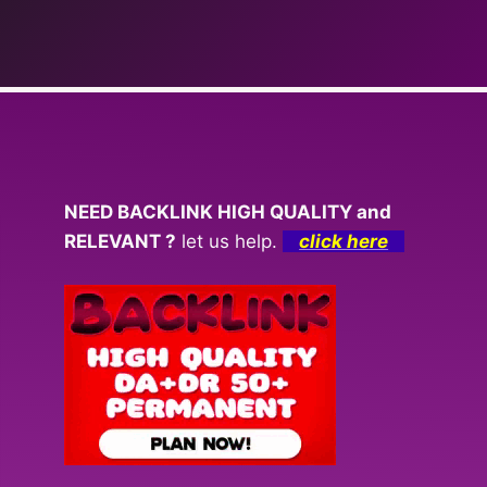
NEED BACKLINK HIGH QUALITY and
RELEVANT ?
let us help.
click here