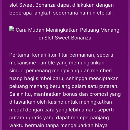
slot Sweet Bonanza dapat dilakukan dengan
beberapa langkah sederhana namun efektif.​
Pertama, kenali fitur-fitur permainan, seperti
mekanisme Tumble yang memungkinkan
simbol pemenang menghilang dan memberi
ruang bagi simbol baru, sehingga menciptakan
peluang menang berulang dalam satu putaran.
Selain itu, manfaatkan bonus dan promosi yang
ditawarkan oleh kasino untuk meningkatkan
modal dengan cara yang lebih aman, seperti
putaran gratis yang dapat memperpanjang
waktu bermain tanpa mengeluarkan biaya