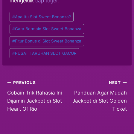
mengeklik
cap togel
.
Post
#
Apa Itu Slot Sweet Bonanza?
Tags:
#
Cara Bermain Slot Sweet Bonanza
#
Fitur Bonus di Slot Sweet Bonanza
#
PUSAT TARUHAN SLOT GACOR
Post
PREVIOUS
NEXT
Cobain Trik Rahasia Ini
Panduan Agar Mudah
navigation
Dijamin Jackpot di Slot
Jackpot di Slot Golden
Heart Of Rio
Ticket