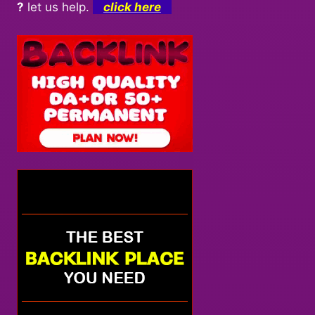
?
let us help.
click here