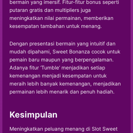
bermain yang imersif. Fitur-fitur bonus seperti
putaran gratis dan multipliers juga
meningkatkan nilai permainan, memberikan
kesempatan tambahan untuk menang.
Dengan presentasi bermain yang intuitif dan
mudah dipahami, Sweet Bonanza cocok untuk
pemain baru maupun yang berpengalaman.
Adanya fitur ‘Tumble’ menjadikan setiap
kemenangan menjadi kesempatan untuk
meraih lebih banyak kemenangan, menjadikan
permainan lebih menarik dan penuh hadiah.
Kesimpulan
​Meningkatkan peluang menang di Slot Sweet