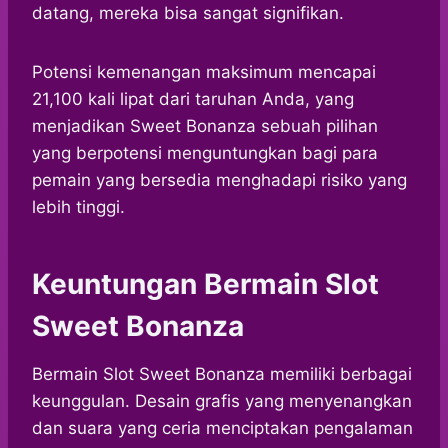
datang, mereka bisa sangat signifikan.
Potensi kemenangan maksimum mencapai
21,100 kali lipat dari taruhan Anda, yang
menjadikan Sweet Bonanza sebuah pilihan
yang berpotensi menguntungkan bagi para
pemain yang bersedia menghadapi risiko yang
lebih tinggi.
Keuntungan Bermain Slot
Sweet Bonanza
Bermain Slot Sweet Bonanza memiliki berbagai
keunggulan. Desain grafis yang menyenangkan
dan suara yang ceria menciptakan pengalaman