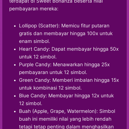
terdapat di Sweet Bonanza beserta nilai
pembayaran mereka:
Lollipop (Scatter): Memicu fitur putaran
gratis dan membayar hingga 100x untuk
enam simbol.
Heart Candy: Dapat membayar hingga 50x
untuk 12 simbol.
Purple Candy: Menawarkan hingga 25x
pembayaran untuk 12 simbol.
Green Candy: Memberi imbalan hingga 15x
untuk kombinasi 12 simbol.
Blue Candy: Membayar hingga 12x untuk
12 simbol.
Buah (Apple, Grape, Watermelon): Simbol
buah ini memiliki nilai yang lebih rendah
tetapi tetap penting dalam menghasilkan