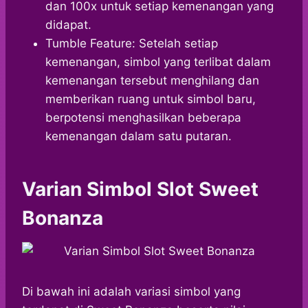
dan 100x untuk setiap kemenangan yang
didapat.
Tumble Feature: Setelah setiap
kemenangan, simbol yang terlibat dalam
kemenangan tersebut menghilang dan
memberikan ruang untuk simbol baru,
berpotensi menghasilkan beberapa
kemenangan dalam satu putaran.
Varian Simbol Slot Sweet
Bonanza
Di bawah ini adalah variasi simbol yang