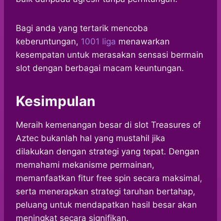
Bagi anda yang tertarik mencoba
keberuntungan,
1001 liga
menawarkan
kesempatan untuk merasakan sensasi bermain
slot dengan berbagai macam keuntungan.
Kesimpulan
Meraih kemenangan besar di slot Treasures of
Aztec bukanlah hal yang mustahil jika
dilakukan dengan strategi yang tepat. Dengan
memahami mekanisme permainan,
memanfaatkan fitur free spin secara maksimal,
serta menerapkan strategi taruhan bertahap,
peluang untuk mendapatkan hasil besar akan
meningkat secara signifikan.