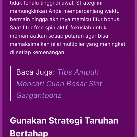
tidak terlalu tinggi di awal. Strategi ini
memungkinkan Anda memperpanjang waktu
bermain hingga akhirnya memicu fitur bonus.
Saat fitur free spin aktif, fokuslah untuk
memanfaatkan setiap putaran agar bisa
memaksimalkan nilai multiplier yang meningkat
di setiap kemenangan.
Baca Juga:
Tips Ampuh
Mencari Cuan Besar Slot
Gargantoonz
Gunakan Strategi Taruhan
Bertahap