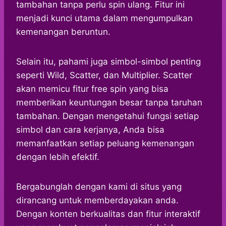
tambahan tanpa perlu spin ulang. Fitur ini
menjadi kunci utama dalam mengumpulkan
kemenangan beruntun.
Selain itu, pahami juga simbol-simbol penting
seperti Wild, Scatter, dan Multiplier. Scatter
akan memicu fitur free spin yang bisa
memberikan keuntungan besar tanpa taruhan
tambahan. Dengan mengetahui fungsi setiap
simbol dan cara kerjanya, Anda bisa
memanfaatkan setiap peluang kemenangan
dengan lebih efektif.
Bergabunglah dengan kami di situs yang
dirancang untuk memberdayakan anda.
Dengan konten berkualitas dan fitur interaktif