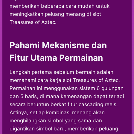
memberikan beberapa cara mudah untuk
meningkatkan peluang menang di slot
Treasures of Aztec.
Pahami Mekanisme dan
Fitur Utama Permainan
Langkah pertama sebelum bermain adalah
memahami cara kerja slot Treasures of Aztec.
Permainan ini menggunakan sistem 6 gulungan
dan 5 baris, di mana kemenangan dapat terjadi
secara beruntun berkat fitur cascading reels.
Artinya, setiap kombinasi menang akan
menghilangkan simbol yang sama dan
digantikan simbol baru, memberikan peluang