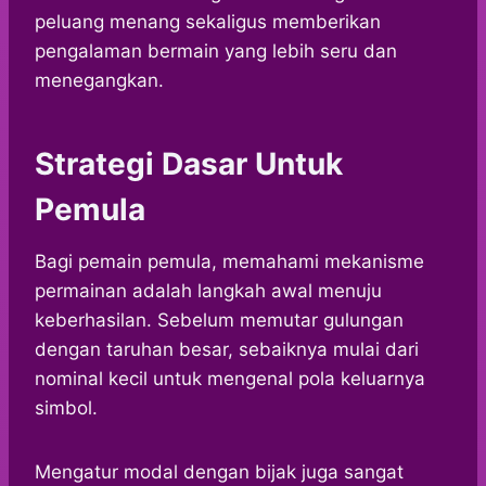
peluang menang sekaligus memberikan
pengalaman bermain yang lebih seru dan
menegangkan.
Strategi Dasar Untuk
Pemula
Bagi pemain pemula, memahami mekanisme
permainan adalah langkah awal menuju
keberhasilan. Sebelum memutar gulungan
dengan taruhan besar, sebaiknya mulai dari
nominal kecil untuk mengenal pola keluarnya
simbol.
Mengatur modal dengan bijak juga sangat