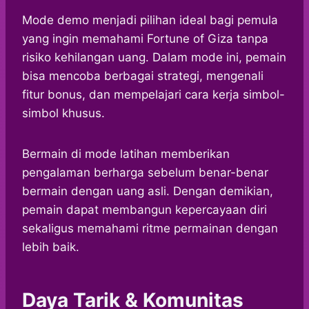
Mode demo menjadi pilihan ideal bagi pemula
yang ingin memahami Fortune of Giza tanpa
risiko kehilangan uang. Dalam mode ini, pemain
bisa mencoba berbagai strategi, mengenali
fitur bonus, dan mempelajari cara kerja simbol-
simbol khusus.
Bermain di mode latihan memberikan
pengalaman berharga sebelum benar-benar
bermain dengan uang asli. Dengan demikian,
pemain dapat membangun kepercayaan diri
sekaligus memahami ritme permainan dengan
lebih baik.
Daya Tarik & Komunitas