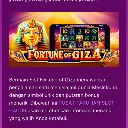
Bermain Slot Fortune of Giza menawarkan
pengalaman seru menjelajahi dunia Mesir kuno
dengan simbol unik dan putaran bonus
menarik. Dibawah ini
PUSAT TARUHAN SLOT
GACOR
akan memberikan informasi menarik
yang wajib Anda ketahui.