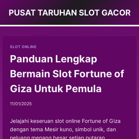
Skip
PUSAT TARUHAN SLOT GACOR
to
content
SLOT ONLINE
Panduan Lengkap
Bermain Slot Fortune of
Giza Untuk Pemula
By
11/01/2025
Blake
Jelajahi keseruan slot online Fortune of Giza
dengan tema Mesir kuno, simbol unik, dan
peluang menang besar setiap putaran.