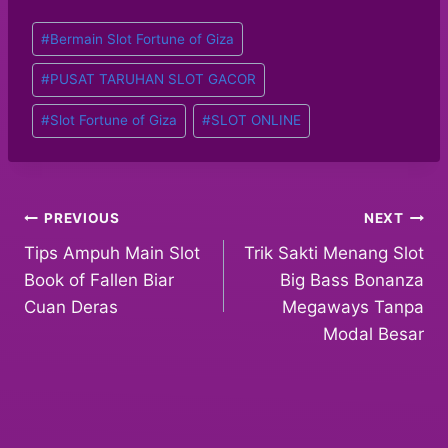
Post
#
Bermain Slot Fortune of Giza
Tags:
#
PUSAT TARUHAN SLOT GACOR
#
Slot Fortune of Giza
#
SLOT ONLINE
Post
PREVIOUS
NEXT
Tips Ampuh Main Slot
Trik Sakti Menang Slot
navigation
Book of Fallen Biar
Big Bass Bonanza
Cuan Deras
Megaways Tanpa
Modal Besar