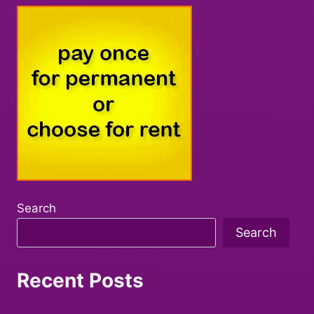
Search
Search
Recent Posts