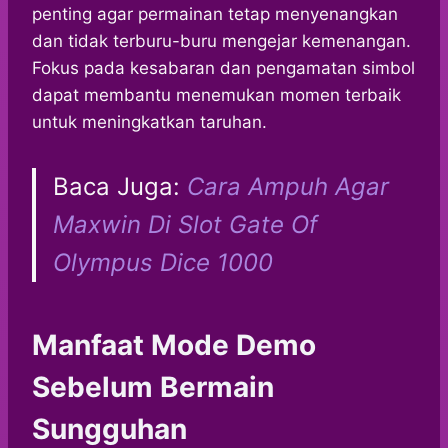
penting agar permainan tetap menyenangkan
dan tidak terburu-buru mengejar kemenangan.
Fokus pada kesabaran dan pengamatan simbol
dapat membantu menemukan momen terbaik
untuk meningkatkan taruhan.
Baca Juga:
Cara Ampuh Agar
Maxwin Di Slot Gate Of
Olympus Dice 1000
Manfaat Mode Demo
Sebelum Bermain
Sungguhan