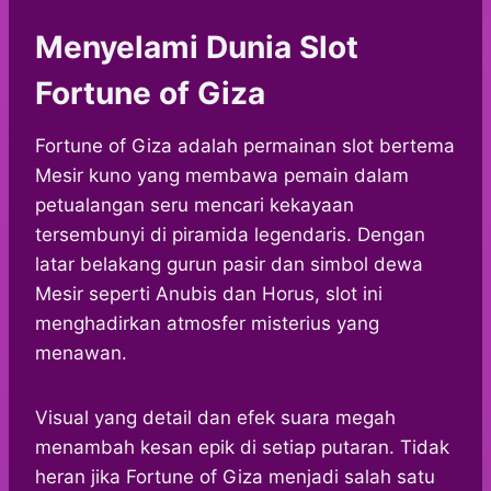
Menyelami Dunia Slot
Fortune of Giza
Fortune of Giza adalah permainan slot bertema
Mesir kuno yang membawa pemain dalam
petualangan seru mencari kekayaan
tersembunyi di piramida legendaris. Dengan
latar belakang gurun pasir dan simbol dewa
Mesir seperti Anubis dan Horus, slot ini
menghadirkan atmosfer misterius yang
menawan.
Visual yang detail dan efek suara megah
menambah kesan epik di setiap putaran. Tidak
heran jika Fortune of Giza menjadi salah satu