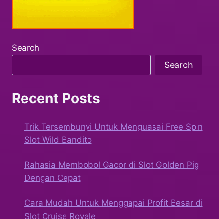
Search
Search
Recent Posts
Trik Tersembunyi Untuk Menguasai Free Spin
Slot Wild Bandito
Rahasia Membobol Gacor di Slot Golden Pig
Dengan Cepat
Cara Mudah Untuk Menggapai Profit Besar di
Slot Cruise Royale