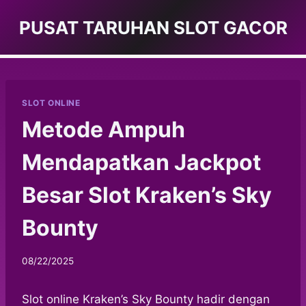
Skip
PUSAT TARUHAN SLOT GACOR
to
content
SLOT ONLINE
Metode Ampuh
Mendapatkan Jackpot
Besar Slot Kraken’s Sky
Bounty
By
08/22/2025
adminf573
Slot online Kraken’s Sky Bounty hadir dengan