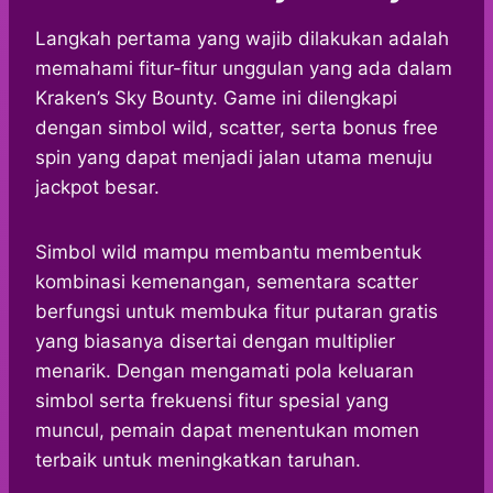
Langkah pertama yang wajib dilakukan adalah
memahami fitur-fitur unggulan yang ada dalam
Kraken’s Sky Bounty. Game ini dilengkapi
dengan simbol wild, scatter, serta bonus free
spin yang dapat menjadi jalan utama menuju
jackpot besar.
Simbol wild mampu membantu membentuk
kombinasi kemenangan, sementara scatter
berfungsi untuk membuka fitur putaran gratis
yang biasanya disertai dengan multiplier
menarik. Dengan mengamati pola keluaran
simbol serta frekuensi fitur spesial yang
muncul, pemain dapat menentukan momen
terbaik untuk meningkatkan taruhan.