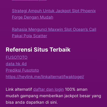
Strategi Ampuh Untuk Jackpot Slot Phoenix
Forge Dengan Mudah
Rahasia Mengunci Maxwin Slot Ocean’s Call
Pakai Pola Scatter
Referensi Situs Terbaik
FUSOTOTO
data hk 4d
Prediksi Fusototo
https://heylink.me/linkalternatifwaktogel/
Link alternatif
daftar dan login
100% aman
mudah gampang memberikan jackpot besar yang
bisa anda dapatkan di sini.