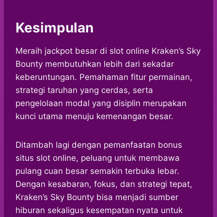
Kesimpulan
Meraih jackpot besar di slot online Kraken’s Sky
Bounty membutuhkan lebih dari sekadar
keberuntungan. Pemahaman fitur permainan,
strategi taruhan yang cerdas, serta
pengelolaan modal yang disiplin merupakan
kunci utama menuju kemenangan besar.
Ditambah lagi dengan pemanfaatan bonus
situs slot online, peluang untuk membawa
pulang cuan besar semakin terbuka lebar.
Dengan kesabaran, fokus, dan strategi tepat,
Kraken’s Sky Bounty bisa menjadi sumber
hiburan sekaligus kesempatan nyata untuk