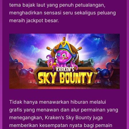
tema bajak laut yang penuh petualangan,
menghadirkan sensasi seru sekaligus peluang
meraih jackpot besar.
Tidak hanya menawarkan hiburan melalui
grafis yang menawan dan alur permainan yang
menegangkan, Kraken’s Sky Bounty juga
memberikan kesempatan nyata bagi pemain