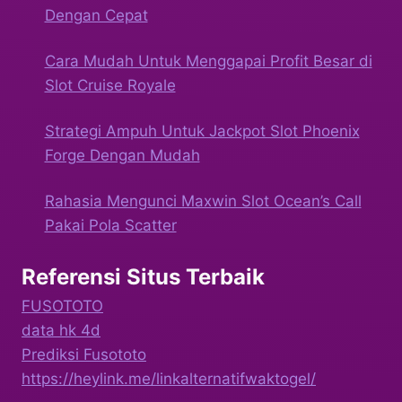
Dengan Cepat
Cara Mudah Untuk Menggapai Profit Besar di
Slot Cruise Royale
Strategi Ampuh Untuk Jackpot Slot Phoenix
Forge Dengan Mudah
Rahasia Mengunci Maxwin Slot Ocean’s Call
Pakai Pola Scatter
Referensi Situs Terbaik
FUSOTOTO
data hk 4d
Prediksi Fusototo
https://heylink.me/linkalternatifwaktogel/