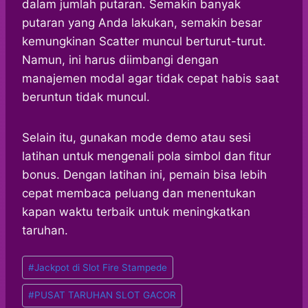
dalam jumlah putaran. Semakin banyak
putaran yang Anda lakukan, semakin besar
kemungkinan Scatter muncul berturut-turut.
Namun, ini harus diimbangi dengan
manajemen modal agar tidak cepat habis saat
beruntun tidak muncul.
Selain itu, gunakan mode demo atau sesi
latihan untuk mengenali pola simbol dan fitur
bonus. Dengan latihan ini, pemain bisa lebih
cepat membaca peluang dan menentukan
kapan waktu terbaik untuk meningkatkan
taruhan.
Post
#
Jackpot di Slot Fire Stampede
Tags:
#
PUSAT TARUHAN SLOT GACOR