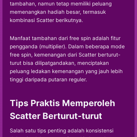
tambahan, namun tetap memiliki peluang
memenangkan hadiah besar, termasuk
kombinasi Scatter berikutnya.
Manfaat tambahan dari free spin adalah fitur
pengganda (multiplier). Dalam beberapa mode
free spin, kemenangan dari Scatter berturut-
turut bisa dilipatgandakan, menciptakan
peluang ledakan kemenangan yang jauh lebih
tinggi daripada putaran reguler.
Tips Praktis Memperoleh
Scatter Berturut-turut
Salah satu tips penting adalah konsistensi