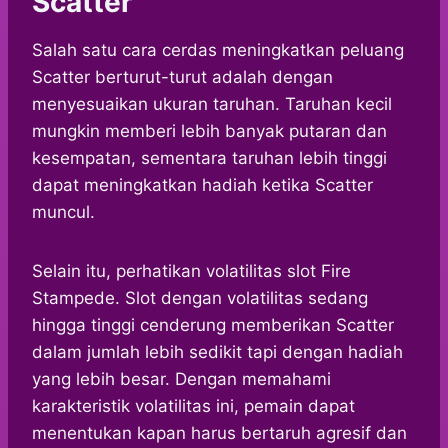
Scatter
Salah satu cara cerdas meningkatkan peluang
Scatter berturut-turut adalah dengan
menyesuaikan ukuran taruhan. Taruhan kecil
mungkin memberi lebih banyak putaran dan
kesempatan, sementara taruhan lebih tinggi
dapat meningkatkan hadiah ketika Scatter
muncul.
Selain itu, perhatikan volatilitas slot Fire
Stampede. Slot dengan volatilitas sedang
hingga tinggi cenderung memberikan Scatter
dalam jumlah lebih sedikit tapi dengan hadiah
yang lebih besar. Dengan memahami
karakteristik volatilitas ini, pemain dapat
menentukan kapan harus bertaruh agresif dan