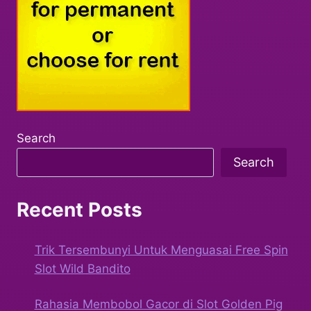
Search
Search
Recent Posts
Trik Tersembunyi Untuk Menguasai Free Spin
Slot Wild Bandito
Rahasia Membobol Gacor di Slot Golden Pig