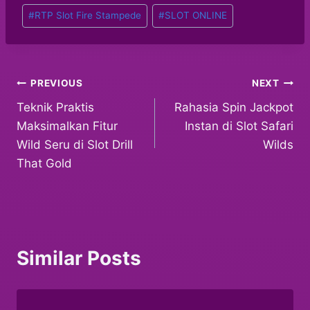
#
RTP Slot Fire Stampede
#
SLOT ONLINE
Post
PREVIOUS
NEXT
Teknik Praktis
Rahasia Spin Jackpot
navigation
Maksimalkan Fitur
Instan di Slot Safari
Wild Seru di Slot Drill
Wilds
That Gold
Similar Posts