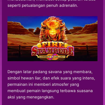
seperti petualangan penuh adrenalin.
Dengan latar padang savana yang membara,
simbol hewan liar, dan efek suara yang intens,
permainan ini memberi atmosfer yang
membuat pemain langsung terbawa suasana
aksi yang menegangkan.