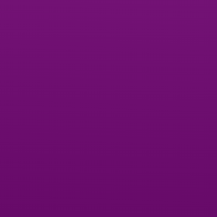
Langkah Cepat Kejar
Kemenangan di Slot Magic
Potions
12/29/2025