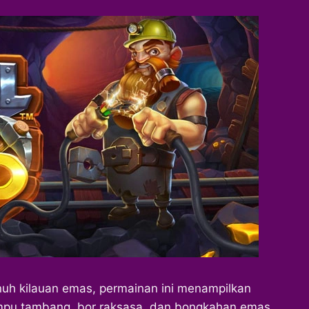
uh kilauan emas, permainan ini menampilkan
lampu tambang, bor raksasa, dan bongkahan emas