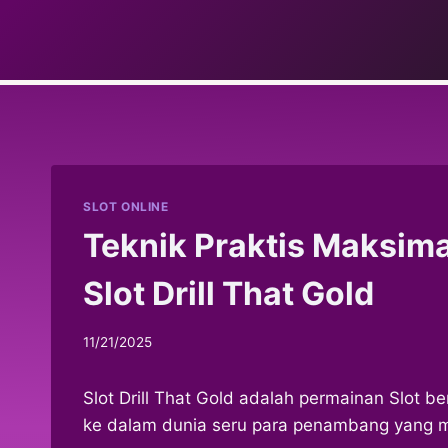
Skip
to
content
SLOT ONLINE
Teknik Praktis Maksimal
Slot Drill That Gold
By
11/21/2025
Jude
Slot Drill That Gold adalah permainan Sl
ke dalam dunia seru para penambang yang m