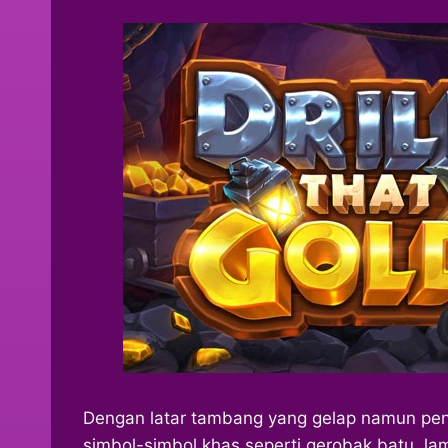
Dengan latar tambang yang gelap namun pen
simbol-simbol khas seperti gerobak batu, 