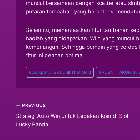
muncul bersamaan dengan scatter atau simb
putaran tambahan yang berpotensi mendatan
Selain itu, memanfaatkan fitur tambahan sep
hadiah yang didapatkan. Wild yang muncul 
kemenangan. Sehingga pemain yang cerdas
fitur ini dengan optimal.
Post
#
Jackpot di Slot Drill That Gold
#
PUSAT TARUHAN 
Tags:
Post
PREVIOUS
Strategi Auto Win untuk Ledakan Koin di Slot
navigation
Lucky Panda