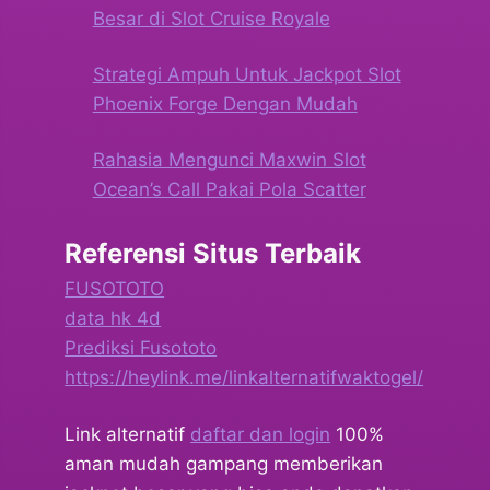
Besar di Slot Cruise Royale
Strategi Ampuh Untuk Jackpot Slot
Phoenix Forge Dengan Mudah
Rahasia Mengunci Maxwin Slot
Ocean’s Call Pakai Pola Scatter
Referensi Situs Terbaik
FUSOTOTO
data hk 4d
Prediksi Fusototo
https://heylink.me/linkalternatifwaktogel/
Link alternatif
daftar dan login
100%
aman mudah gampang memberikan