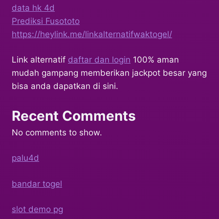
data hk 4d
Prediksi Fusototo
https://heylink.me/linkalternatifwaktogel/
Link alternatif
daftar dan login
100% aman
mudah gampang memberikan jackpot besar yang
bisa anda dapatkan di sini.
Recent Comments
No comments to show.
palu4d
bandar togel
slot demo pg