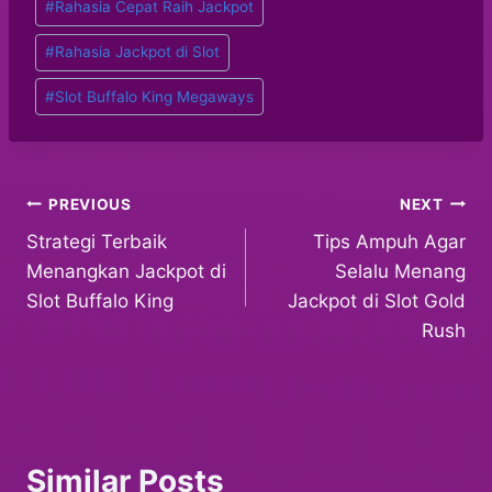
#
Rahasia Cepat Raih Jackpot
#
Rahasia Jackpot di Slot
#
Slot Buffalo King Megaways
Post
PREVIOUS
NEXT
Strategi Terbaik
Tips Ampuh Agar
navigation
Menangkan Jackpot di
Selalu Menang
Slot Buffalo King
Jackpot di Slot Gold
Rush
Similar Posts