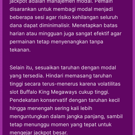
jackpot adalah manajemen modal. Pemain
disarankan untuk membagi modal menjadi
beberapa sesi agar risiko kehilangan seluruh
dana dapat diminimalisir. Menetapkan batas
harian atau mingguan juga sangat efektif agar
permainan tetap menyenangkan tanpa
tekanan.
Selain itu, sesuaikan taruhan dengan modal
yang tersedia. Hindari memasang taruhan
tinggi secara terus-menerus karena volatilitas
slot Buffalo King Megaways cukup tinggi.
Pendekatan konservatif dengan taruhan kecil
hingga menengah sering kali lebih
menguntungkan dalam jangka panjang, sambil
tetap menunggu momen yang tepat untuk
mengejar jackpot besar.