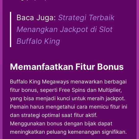
Baca Juga:
Strategi Terbaik
Menangkan Jackpot di Slot
Buffalo King
Memanfaatkan Fitur Bonus
Buffalo King Megaways menawarkan berbagai
fitur bonus, seperti Free Spins dan Multiplier,
yang bisa menjadi kunci untuk meraih jackpot.
Pemain harus mengetahui cara memicu fitur ini
dan strategi optimal saat fitur aktif.
Menggunakan bonus dengan bijak dapat
meningkatkan peluang kemenangan signifikan.