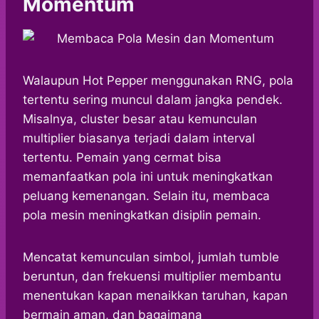
Momentum
Walaupun Hot Pepper menggunakan RNG, pola
tertentu sering muncul dalam jangka pendek.
Misalnya, cluster besar atau kemunculan
multiplier biasanya terjadi dalam interval
tertentu. Pemain yang cermat bisa
memanfaatkan pola ini untuk meningkatkan
peluang kemenangan. Selain itu, membaca
pola mesin meningkatkan disiplin pemain.
Mencatat kemunculan simbol, jumlah tumble
beruntun, dan frekuensi multiplier membantu
menentukan kapan menaikkan taruhan, kapan
bermain aman, dan bagaimana