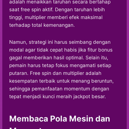
adalah menaikkan taruhan secara bertahap
saat free spin aktif. Dengan taruhan lebih
tinggi, multiplier memberi efek maksimal
terhadap total kemenangan.
Namun, strategi ini harus seimbang dengan
modal agar tidak cepat habis jika fitur bonus
gagal memberikan hasil optimal. Selain itu,
pemain harus tetap fokus mengamati setiap
putaran. Free spin dan multiplier adalah
kesempatan terbaik untuk menang beruntun,
sehingga pemanfaatan momentum dengan
tepat menjadi kunci meraih jackpot besar.
Membaca Pola Mesin dan