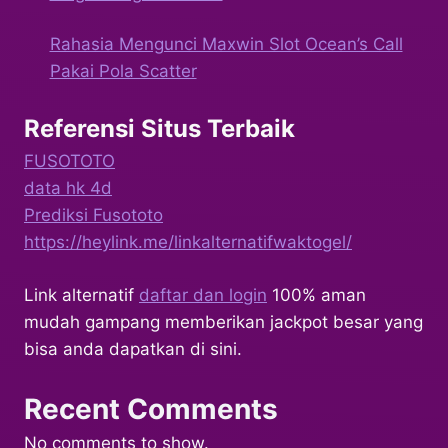
Rahasia Mengunci Maxwin Slot Ocean’s Call
Pakai Pola Scatter
Referensi Situs Terbaik
FUSOTOTO
data hk 4d
Prediksi Fusototo
https://heylink.me/linkalternatifwaktogel/
Link alternatif
daftar dan login
100% aman
mudah gampang memberikan jackpot besar yang
bisa anda dapatkan di sini.
Recent Comments
No comments to show.