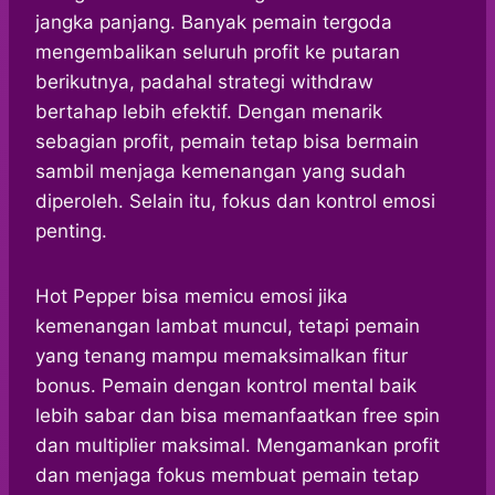
jangka panjang. Banyak pemain tergoda
mengembalikan seluruh profit ke putaran
berikutnya, padahal strategi withdraw
bertahap lebih efektif. Dengan menarik
sebagian profit, pemain tetap bisa bermain
sambil menjaga kemenangan yang sudah
diperoleh. Selain itu, fokus dan kontrol emosi
penting.
Hot Pepper bisa memicu emosi jika
kemenangan lambat muncul, tetapi pemain
yang tenang mampu memaksimalkan fitur
bonus. Pemain dengan kontrol mental baik
lebih sabar dan bisa memanfaatkan free spin
dan multiplier maksimal. Mengamankan profit
dan menjaga fokus membuat pemain tetap