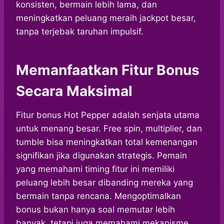
konsisten, bermain lebih lama, dan
meningkatkan peluang meraih jackpot besar,
tanpa terjebak taruhan impulsif.
Memanfaatkan Fitur Bonus
Secara Maksimal
Fitur bonus Hot Pepper adalah senjata utama
untuk menang besar. Free spin, multiplier, dan
tumble bisa meningkatkan total kemenangan
signifikan jika digunakan strategis. Pemain
yang memahami timing fitur ini memiliki
peluang lebih besar dibanding mereka yang
bermain tanpa rencana. Mengoptimalkan
bonus bukan hanya soal memutar lebih
banyak, tetapi juga memahami mekanisme