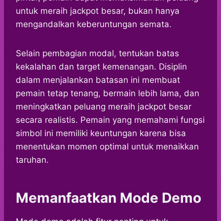
untuk meraih jackpot besar, bukan hanya
mengandalkan keberuntungan semata.
Selain pembagian modal, tentukan batas
kekalahan dan target kemenangan. Disiplin
dalam menjalankan batasan ini membuat
pemain tetap tenang, bermain lebih lama, dan
meningkatkan peluang meraih jackpot besar
secara realistis. Pemain yang memahami fungsi
simbol ini memiliki keuntungan karena bisa
menentukan momen optimal untuk menaikkan
taruhan.
Memanfaatkan Mode Demo