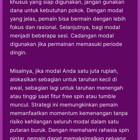
khusus yang siap digunakan, jangan gunakan
dana untuk kebutuhan pokok. Dengan modal
yang jelas, pemain bisa bermain dengan lebih
fokus dan rasional. Selanjutnya, bagi modal
menjadi beberapa sesi. Cadangan modal
digunakan jika permainan memasuki periode
dingin.
Misalnya, jika modal Anda satu juta rupiah,
alokasikan sebagian untuk taruhan kecil di
awal, sebagian lagi untuk taruhan menengah
atau tinggi saat fitur free spin atau tumble
muncul. Strategi ini memungkinkan pemain
memanfaatkan momentum kemenangan tanpa
risiko kehilangan seluruh modal dalam satu
putaran buruk. Dengan memahami rahasia spin
pintar, pemain dapat memaksimalkan peluang