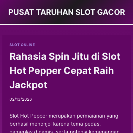
Skip
PUSAT TARUHAN SLOT GACOR
to
content
SLOT ONLINE
Rahasia Spin Jitu di Slot
Hot Pepper Cepat Raih
Jackpot
By
02/13/2026
Charlot
Slot Hot Pepper merupakan permaianan yang
berhasil menonjol karena tema pedas,
gameplay dinamis, serta potensi kemenangan