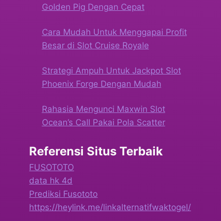
Golden Pig Dengan Cepat
Cara Mudah Untuk Menggapai Profit
Besar di Slot Cruise Royale
Strategi Ampuh Untuk Jackpot Slot
Phoenix Forge Dengan Mudah
Rahasia Mengunci Maxwin Slot
Ocean’s Call Pakai Pola Scatter
Referensi Situs Terbaik
FUSOTOTO
data hk 4d
Prediksi Fusototo
https://heylink.me/linkalternatifwaktogel/