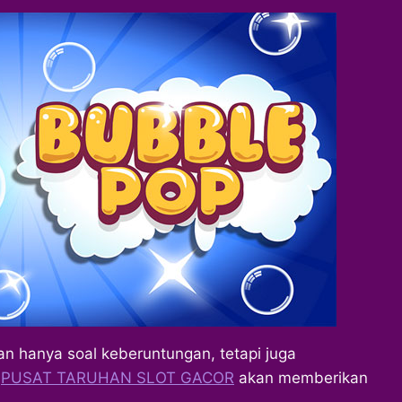
n hanya soal keberuntungan, tetapi juga
i
PUSAT TARUHAN SLOT GACOR
akan memberikan