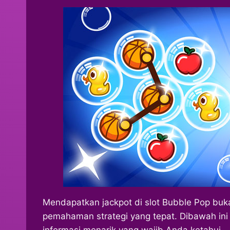
Mendapatkan jackpot di slot Bubble Pop buka
pemahaman strategi yang tepat. Dibawah in
informasi menarik yang wajib Anda ketahui.