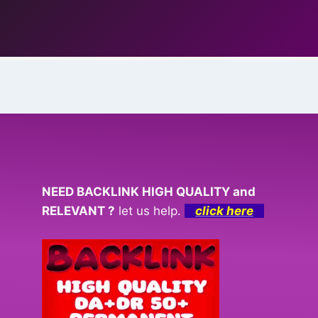
NEED BACKLINK HIGH QUALITY and
RELEVANT ?
let us help.
click here