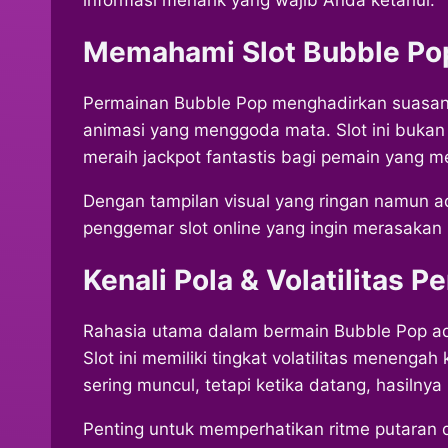
Memahami Slot Bubble Po
Permainan Bubble Pop menghadirkan suasan
animasi yang menggoda mata. Slot ini bukan 
meraih jackpot fantastis bagi pemain yang 
Dengan tampilan visual yang ringan namun adi
penggemar slot online yang ingin merasakan
Kenali Pola & Volatilitas 
Rahasia utama dalam bermain Bubble Pop ad
Slot ini memiliki tingkat volatilitas menenga
sering muncul, tetapi ketika datang, hasiln
Penting untuk memperhatikan ritme putaran 