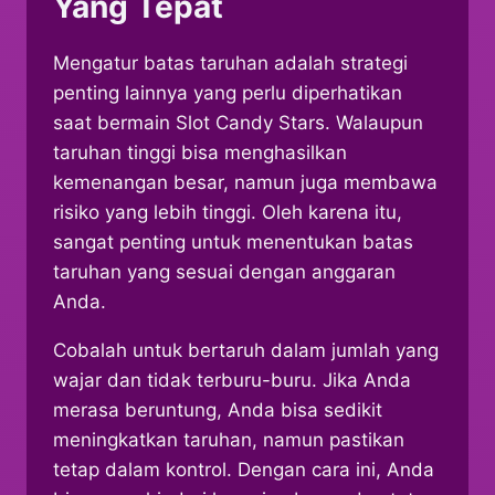
Yang Tepat
Mengatur batas taruhan adalah strategi
penting lainnya yang perlu diperhatikan
saat bermain Slot Candy Stars. Walaupun
taruhan tinggi bisa menghasilkan
kemenangan besar, namun juga membawa
risiko yang lebih tinggi. Oleh karena itu,
sangat penting untuk menentukan batas
taruhan yang sesuai dengan anggaran
Anda.
Cobalah untuk bertaruh dalam jumlah yang
wajar dan tidak terburu-buru. Jika Anda
merasa beruntung, Anda bisa sedikit
meningkatkan taruhan, namun pastikan
tetap dalam kontrol. Dengan cara ini, Anda