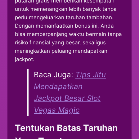
putaran gratis memberikan kesempatan
untuk memenangkan lebih banyak tanpa
perlu mengeluarkan taruhan tambahan.
Dengan memanfaatkan bonus ini, Anda
bisa memperpanjang waktu bermain tanpa
risiko finansial yang besar, sekaligus
meningkatkan peluang mendapatkan
jackpot.
Baca Juga:
Tips Jitu
Mendapatkan
Jackpot Besar Slot
Vegas Magic
Tentukan Batas Taruhan