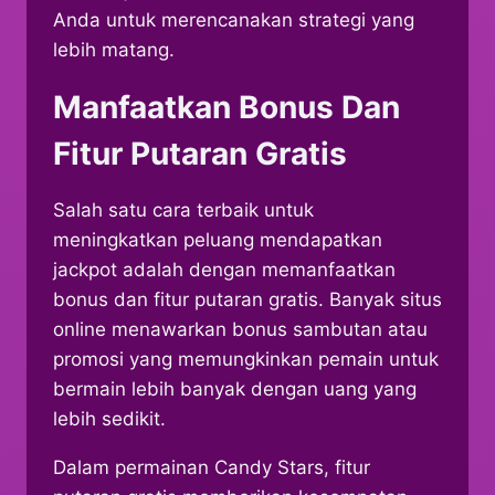
Anda untuk merencanakan strategi yang
lebih matang.
Manfaatkan Bonus Dan
Fitur Putaran Gratis
Salah satu cara terbaik untuk
meningkatkan peluang mendapatkan
jackpot adalah dengan memanfaatkan
bonus dan fitur putaran gratis. Banyak situs
online menawarkan bonus sambutan atau
promosi yang memungkinkan pemain untuk
bermain lebih banyak dengan uang yang
lebih sedikit.
Dalam permainan Candy Stars, fitur