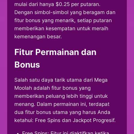
mulai dari hanya $0.25 per putaran.
Dengan simbol-simbol yang beragam dan
fitur bonus yang menarik, setiap putaran
memberikan kesempatan untuk meraih
kemenangan besar.
Fitur Permainan dan
Bonus
Salah satu daya tarik utama dari Mega
Moolah adalah fitur bonus yang
memberikan peluang lebih tinggi untuk
menang. Dalam permainan ini, terdapat
dua fitur bonus utama yang harus Anda
ketahui: Free Spins dan Jackpot Progresif.
Free Spins: Fitur ini diaktifkan ketika