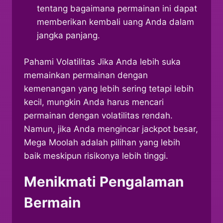
tentang bagaimana permainan ini dapat
memberikan kembali uang Anda dalam
jangka panjang.
Pahami Volatilitas Jika Anda lebih suka
memainkan permainan dengan
kemenangan yang lebih sering tetapi lebih
kecil, mungkin Anda harus mencari
permainan dengan volatilitas rendah.
Namun, jika Anda mengincar jackpot besar,
Mega Moolah adalah pilihan yang lebih
baik meskipun risikonya lebih tinggi.
Menikmati Pengalaman
Bermain