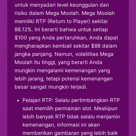
untuk menyadari level keunggulan dan
risiko dalam Mega Moolah. Mega Moolah
memiliki RTP (Return to Player) sekitar
88.12%. Ini berarti bahwa untuk setiap
$100 yang Anda pertaruhkan, Anda dapat
mengharapkan kembali sekitar $88 dalam
jangka panjang. Namun, volatilitas Mega
Moolah itu tinggi, yang berarti Anda
mungkin mengalami kemenangan yang
lebih jarang, tetapi potensi kemenangan
besar sangat mungkin terjadi.
Pelajari RTP: Selalu pertimbangkan RTP
saat memilih permainan slot. Meskipun
lebih banyak RTP tidak selalu menjamin
kemenangan, informasi ini akan
memberikan gambaran yang lebih baik