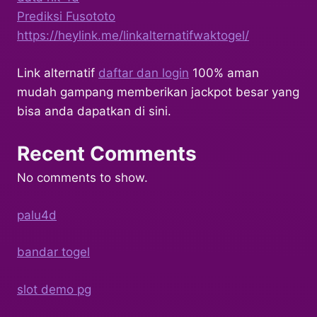
Prediksi Fusototo
https://heylink.me/linkalternatifwaktogel/
Link alternatif
daftar dan login
100% aman
mudah gampang memberikan jackpot besar yang
bisa anda dapatkan di sini.
Recent Comments
No comments to show.
palu4d
bandar togel
slot demo pg