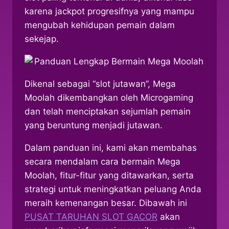
karena jackpot progresifnya yang mampu
mengubah kehidupan pemain dalam
sekejap.
Dikenal sebagai “slot jutawan”, Mega
Moolah dikembangkan oleh Microgaming
dan telah menciptakan sejumlah pemain
yang beruntung menjadi jutawan.
Dalam panduan ini, kami akan membahas
secara mendalam cara bermain Mega
Moolah, fitur-fitur yang ditawarkan, serta
strategi untuk meningkatkan peluang Anda
meraih kemenangan besar. Dibawah ini
PUSAT TARUHAN SLOT GACOR
akan