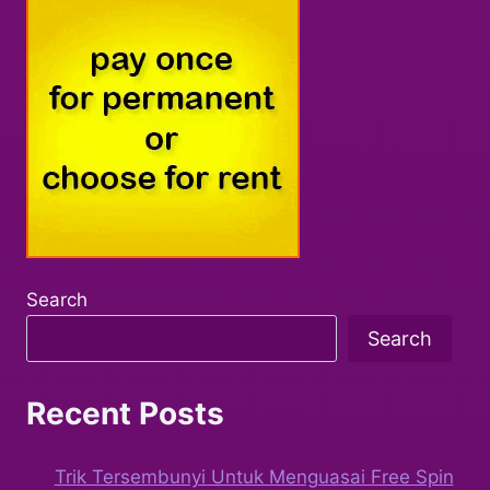
Search
Search
Recent Posts
Trik Tersembunyi Untuk Menguasai Free Spin