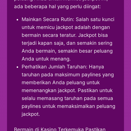
ada beberapa hal yang perlu diingat:
Mainkan Secara Rutin: Salah satu kunci
untuk memicu jackpot adalah dengan
bermain secara teratur. Jackpot bisa
terjadi kapan saja, dan semakin sering
Anda bermain, semakin besar peluang
Anda untuk menang.
Perhatikan Jumlah Taruhan: Hanya
taruhan pada maksimum paylines yang
memberikan Anda peluang untuk
memenangkan jackpot. Pastikan untuk
selalu memasang taruhan pada semua
paylines untuk memaksimalkan peluang
jackpot.
Bermain di Kasino Terkemuka Pastikan