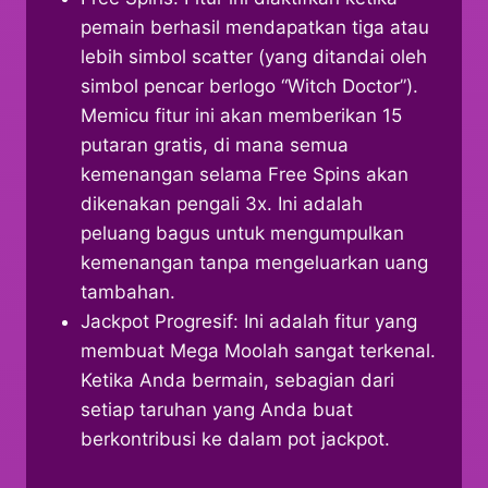
pemain berhasil mendapatkan tiga atau
lebih simbol scatter (yang ditandai oleh
simbol pencar berlogo “Witch Doctor”).
Memicu fitur ini akan memberikan 15
putaran gratis, di mana semua
kemenangan selama Free Spins akan
dikenakan pengali 3x. Ini adalah
peluang bagus untuk mengumpulkan
kemenangan tanpa mengeluarkan uang
tambahan.
Jackpot Progresif: Ini adalah fitur yang
membuat Mega Moolah sangat terkenal.
Ketika Anda bermain, sebagian dari
setiap taruhan yang Anda buat
berkontribusi ke dalam pot jackpot.