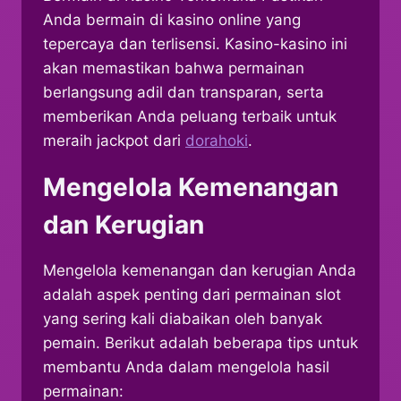
Anda bermain di kasino online yang
tepercaya dan terlisensi. Kasino-kasino ini
akan memastikan bahwa permainan
berlangsung adil dan transparan, serta
memberikan Anda peluang terbaik untuk
meraih jackpot dari
dorahoki
.
Mengelola Kemenangan
dan Kerugian
Mengelola kemenangan dan kerugian Anda
adalah aspek penting dari permainan slot
yang sering kali diabaikan oleh banyak
pemain. Berikut adalah beberapa tips untuk
membantu Anda dalam mengelola hasil
permainan: