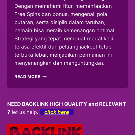
Dengan memahami fitur, memanfaatkan
Free Spins dan bonus, mengenali pola
putaran, serta disiplin dalam taruhan,
pemain bisa meraih kemenangan optimal.
Strategi yang tepat membuat modal kecil
terasa efektif dan peluang jackpot tetap
terbuka lebar, menjadikan permainan ini
menyenangkan dan menguntungkan.
RAHASIA
READ MORE
GACOR
BERMAIN
SLOT
ORACLE
NEED BACKLINK HIGH QUALITY and RELEVANT
OF
?
let us help.
click here
GOLD
DENGAN
MODAL
RECEH