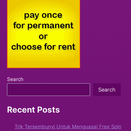
Search
Search
Recent Posts
Trik Tersembunyi Untuk Menguasai Free Spin