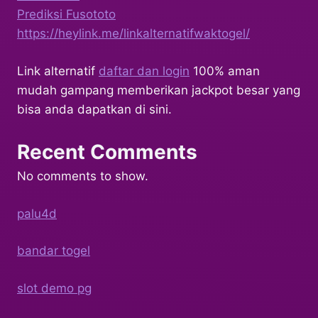
Prediksi Fusototo
https://heylink.me/linkalternatifwaktogel/
Link alternatif
daftar dan login
100% aman
mudah gampang memberikan jackpot besar yang
bisa anda dapatkan di sini.
Recent Comments
No comments to show.
palu4d
bandar togel
slot demo pg