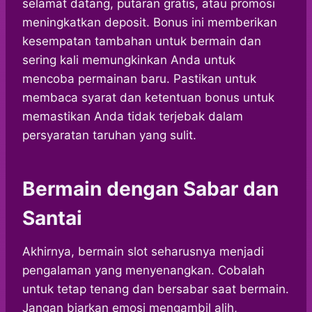
selamat datang, putaran gratis, atau promosi
meningkatkan deposit. Bonus ini memberikan
kesempatan tambahan untuk bermain dan
sering kali memungkinkan Anda untuk
mencoba permainan baru. Pastikan untuk
membaca syarat dan ketentuan bonus untuk
memastikan Anda tidak terjebak dalam
persyaratan taruhan yang sulit.
Bermain dengan Sabar dan
Santai
Akhirnya, bermain slot seharusnya menjadi
pengalaman yang menyenangkan. Cobalah
untuk tetap tenang dan bersabar saat bermain.
Jangan biarkan emosi mengambil alih,