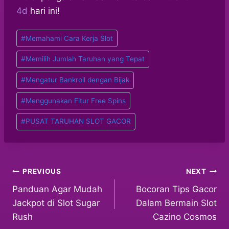
4d
hari ini!
Post
#
Memahami Cara Kerja Slot
Tags:
#
Memilih Jumlah Taruhan yang Tepat
#
Mengatur Bankroll dengan Bijak
#
Menggunakan Fitur Free Spins
#
PUSAT TARUHAN SLOT GACOR
Post
PREVIOUS
NEXT
Panduan Agar Mudah
Bocoran Tips Gacor
navigation
Jackpot di Slot Sugar
Dalam Bermain Slot
Rush
Cazino Cosmos