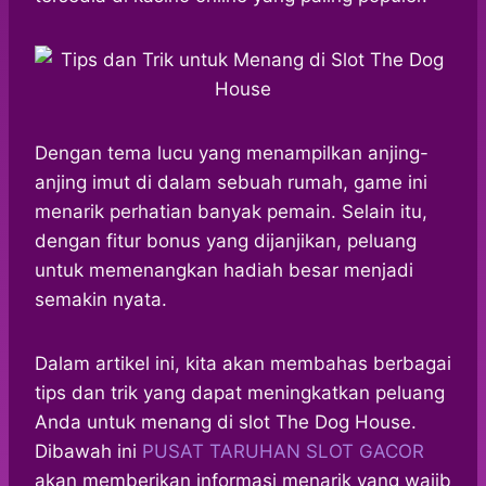
Dengan tema lucu yang menampilkan anjing-
anjing imut di dalam sebuah rumah, game ini
menarik perhatian banyak pemain. Selain itu,
dengan fitur bonus yang dijanjikan, peluang
untuk memenangkan hadiah besar menjadi
semakin nyata.
Dalam artikel ini, kita akan membahas berbagai
tips dan trik yang dapat meningkatkan peluang
Anda untuk menang di slot The Dog House.
Dibawah ini
PUSAT TARUHAN SLOT GACOR
akan memberikan informasi menarik yang wajib