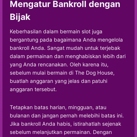
Mengatur Bankroll dengan
Bijak
Keberhasilan dalam bermain slot juga
bergantung pada bagaimana Anda mengelola
bankroll Anda. Sangat mudah untuk terjebak
dalam permainan dan menghabiskan lebih dari
yang Anda rencanakan. Oleh karena itu,
sebelum mulai bermain di The Dog House,
buatlah anggaran yang jelas dan patuhi
anggaran tersebut.
Tetapkan batas harian, mingguan, atau
bulanan dan jangan pernah melebihi batas ini.
Jika bankroll Anda habis, istirahatlah sejenak
sebelum melanjutkan permainan. Dengan