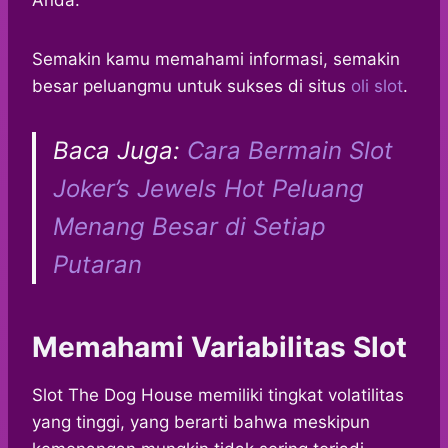
Semakin kamu memahami informasi, semakin
besar peluangmu untuk sukses di situs
oli slot
.
Baca Juga:
Cara Bermain Slot
Joker’s Jewels Hot Peluang
Menang Besar di Setiap
Putaran
Memahami Variabilitas Slot
Slot The Dog House memiliki tingkat volatilitas
yang tinggi, yang berarti bahwa meskipun