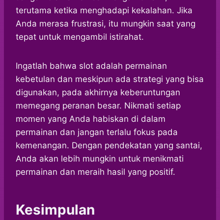
terutama ketika menghadapi kekalahan. Jika
Anda merasa frustrasi, itu mungkin saat yang
tepat untuk mengambil istirahat.
Ingatlah bahwa slot adalah permainan
kebetulan dan meskipun ada strategi yang bisa
digunakan, pada akhirnya keberuntungan
memegang peranan besar. Nikmati setiap
momen yang Anda habiskan di dalam
permainan dan jangan terlalu fokus pada
kemenangan. Dengan pendekatan yang santai,
Anda akan lebih mungkin untuk menikmati
permainan dan meraih hasil yang positif.
Kesimpulan