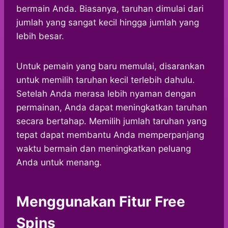
bermain Anda. Biasanya, taruhan dimulai dari
jumlah yang sangat kecil hingga jumlah yang
lebih besar.
Untuk pemain yang baru memulai, disarankan
untuk memilih taruhan kecil terlebih dahulu.
Setelah Anda merasa lebih nyaman dengan
permainan, Anda dapat meningkatkan taruhan
secara bertahap. Memilih jumlah taruhan yang
tepat dapat membantu Anda memperpanjang
waktu bermain dan meningkatkan peluang
Anda untuk menang.
Menggunakan Fitur Free
Spins