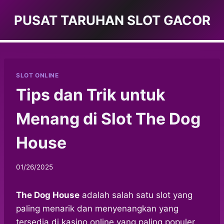
Skip
PUSAT TARUHAN SLOT GACOR
to
content
SLOT ONLINE
Tips dan Trik untuk
Menang di Slot The Dog
House
By
01/26/2025
adminf573
The Dog House
adalah salah satu slot yang
paling menarik dan menyenangkan yang
tersedia di kasino online yang paling populer.