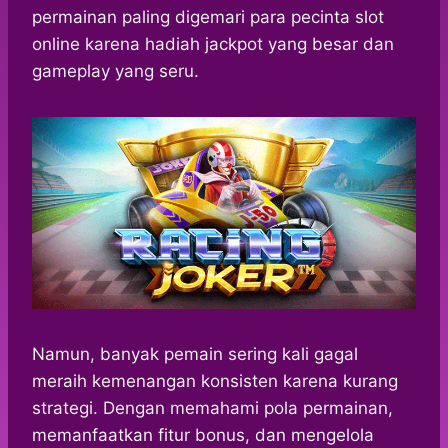
permainan paling digemari para pecinta slot
online karena hadiah jackpot yang besar dan
gameplay yang seru.
Namun, banyak pemain sering kali gagal
meraih kemenangan konsisten karena kurang
strategi. Dengan memahami pola permainan,
memanfaatkan fitur bonus, dan mengelola