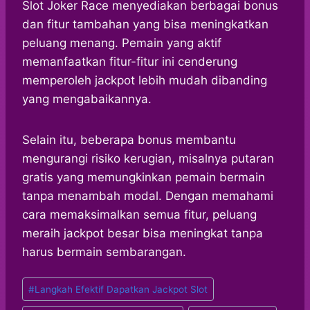
Slot Joker Race menyediakan berbagai bonus
dan fitur tambahan yang bisa meningkatkan
peluang menang. Pemain yang aktif
memanfaatkan fitur-fitur ini cenderung
memperoleh jackpot lebih mudah dibanding
yang mengabaikannya.
Selain itu, beberapa bonus membantu
mengurangi risiko kerugian, misalnya putaran
gratis yang memungkinkan pemain bermain
tanpa menambah modal. Dengan memahami
cara memaksimalkan semua fitur, peluang
meraih jackpot besar bisa meningkat tanpa
harus bermain sembarangan.
Post
#
Langkah Efektif Dapatkan Jackpot Slot
Tags: