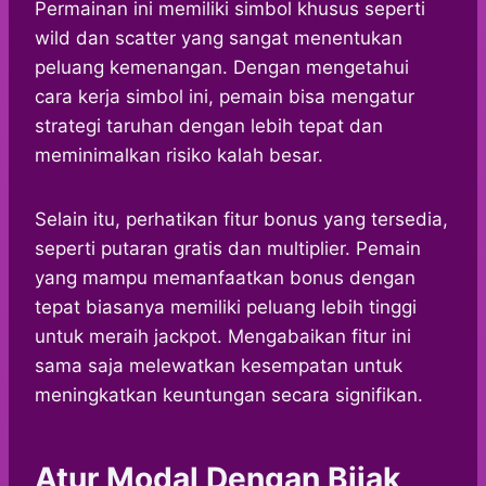
Permainan ini memiliki simbol khusus seperti
wild dan scatter yang sangat menentukan
peluang kemenangan. Dengan mengetahui
cara kerja simbol ini, pemain bisa mengatur
strategi taruhan dengan lebih tepat dan
meminimalkan risiko kalah besar.
Selain itu, perhatikan fitur bonus yang tersedia,
seperti putaran gratis dan multiplier. Pemain
yang mampu memanfaatkan bonus dengan
tepat biasanya memiliki peluang lebih tinggi
untuk meraih jackpot. Mengabaikan fitur ini
sama saja melewatkan kesempatan untuk
meningkatkan keuntungan secara signifikan.
Atur Modal Dengan Bijak