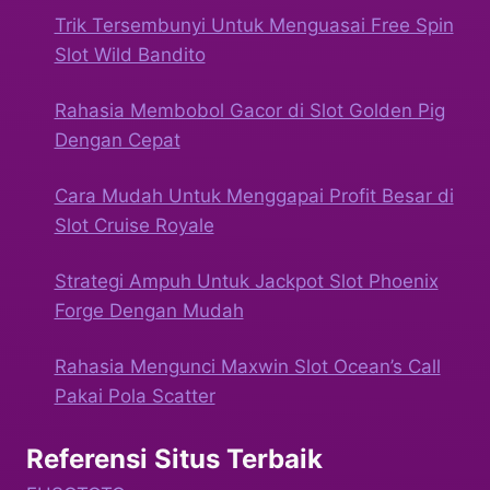
Trik Tersembunyi Untuk Menguasai Free Spin
Slot Wild Bandito
Rahasia Membobol Gacor di Slot Golden Pig
Dengan Cepat
Cara Mudah Untuk Menggapai Profit Besar di
Slot Cruise Royale
Strategi Ampuh Untuk Jackpot Slot Phoenix
Forge Dengan Mudah
Rahasia Mengunci Maxwin Slot Ocean’s Call
Pakai Pola Scatter
Referensi Situs Terbaik