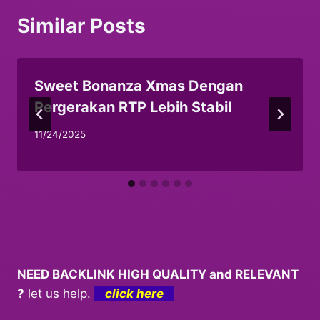
Similar Posts
Sweet Bonanza Xmas Dengan
Pergerakan RTP Lebih Stabil
11/24/2025
NEED BACKLINK HIGH QUALITY and RELEVANT
?
let us help.
click here