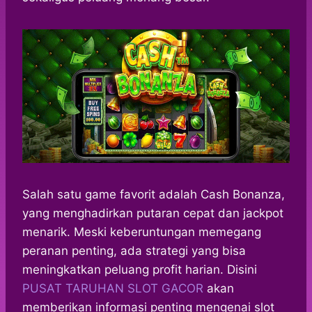
Salah satu game favorit adalah Cash Bonanza,
yang menghadirkan putaran cepat dan jackpot
menarik. Meski keberuntungan memegang
peranan penting, ada strategi yang bisa
meningkatkan peluang profit harian. Disini
PUSAT TARUHAN SLOT GACOR
akan
memberikan informasi penting mengenai slot