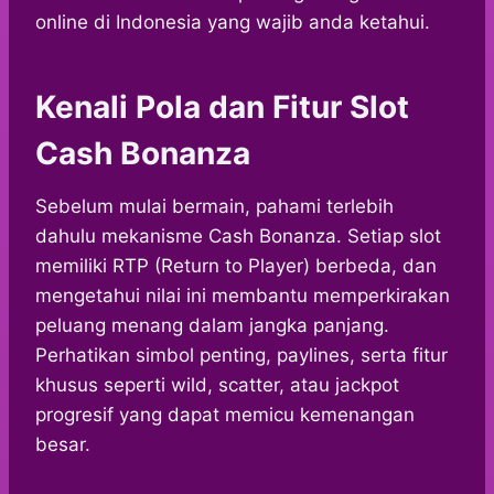
online di Indonesia yang wajib anda ketahui.
Kenali Pola dan Fitur Slot
Cash Bonanza
Sebelum mulai bermain, pahami terlebih
dahulu mekanisme Cash Bonanza. Setiap slot
memiliki RTP (Return to Player) berbeda, dan
mengetahui nilai ini membantu memperkirakan
peluang menang dalam jangka panjang.
Perhatikan simbol penting, paylines, serta fitur
khusus seperti wild, scatter, atau jackpot
progresif yang dapat memicu kemenangan
besar.