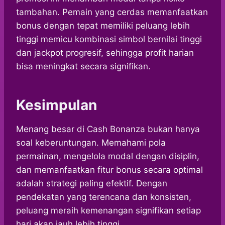
tambahan. Pemain yang cerdas memanfaatkan
bonus dengan tepat memiliki peluang lebih
tinggi memicu kombinasi simbol bernilai tinggi
dan jackpot progresif, sehingga profit harian
bisa meningkat secara signifikan.
Kesimpulan
Menang besar di Cash Bonanza bukan hanya
soal keberuntungan. Memahami pola
permainan, mengelola modal dengan disiplin,
dan memanfaatkan fitur bonus secara optimal
adalah strategi paling efektif. Dengan
pendekatan yang terencana dan konsisten,
peluang meraih kemenangan signifikan setiap
hari akan jauh lebih tinggi.